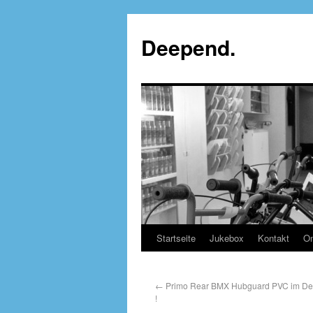
Deepend.
Startseite
Jukebox
Kontakt
On
←
Primo Rear BMX Hubguard PVC im Dee
!