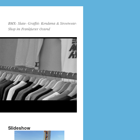
BMX- Skate- Graffiti- Kendama & Streetwear-
Shop im Frankfurter Ostend
Slideshow