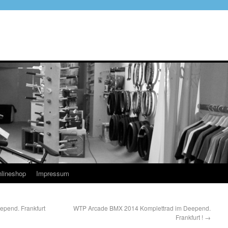
lineshop
Impressum
pend. Frankfurt
WTP Arcade BMX 2014 Komplettrad im Deepend.
Frankfurt !
→