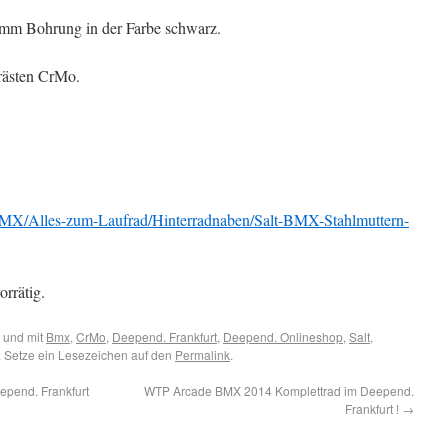
 mm Bohrung in der Farbe schwarz.
rästen CrMo.
MX/Alles-zum-Laufrad/Hinterradnaben/Salt-BMX-Stahlmuttern-
rrätig.
 und mit
Bmx
,
CrMo
,
Deepend. Frankfurt
,
Deepend. Onlineshop
,
Salt
,
. Setze ein Lesezeichen auf den
Permalink
.
pend. Frankfurt
WTP Arcade BMX 2014 Komplettrad im Deepend.
Frankfurt !
→