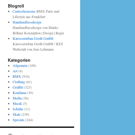
Blogroll
Centsofnonsens
BMX Parts und
Lifestyle aus Frankfurt
Handundfussdesign
Handundfussdesign von Marko
Böhner Konzeption | Design | Regie
Karosseriebau Groth GmbH
Karosseriebau Groth GmbH / KFZ
Werkstatt von Jens Lehmann
Kategorien
Allgemein
(109)
Art
(4)
BMX
(934)
Clothing
(61)
Graffiti
(323)
Kendama
(30)
Media
(36)
Musik
(5)
Schuhe
(11)
Skate
(230)
Specials
(244)