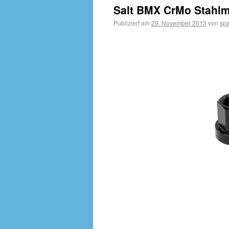
Salt BMX CrMo Stahlmu
Publiziert am
29. November 2013
von
sp