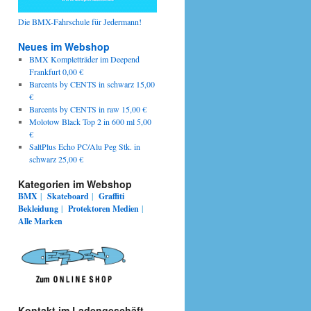
Die BMX-Fahrschule für Jedermann!
Neues im Webshop
BMX Kompletträder im Deepend
Frankfurt 0,00 €
Barcents by CENTS in schwarz 15,00
€
Barcents by CENTS in raw 15,00 €
Molotow Black Top 2 in 600 ml 5,00
€
SaltPlus Echo PC/Alu Peg Stk. in
schwarz 25,00 €
Kategorien im Webshop
BMX
|
Skateboard
|
Graffiti
Bekleidung
|
Protektoren
Medien
|
Alle Marken
Kontakt im Ladengeschäft