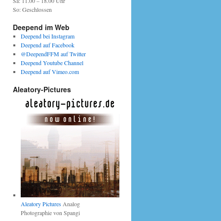
Sa: 11.00 – 18.00 Uhr
So: Geschlossen
Deepend im Web
Deepend bei Instagram
Deepend auf Facebook
@DeependFFM auf Twitter
Deepend Youtube Channel
Deepend auf Vimeo.com
Aleatory-Pictures
Aleatory Pictures
Analog
Photographie von Spangi