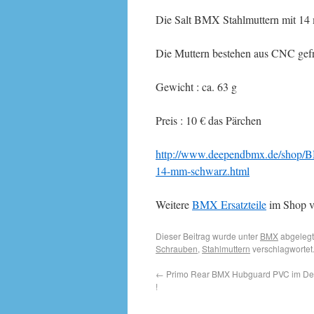
Die Salt BMX Stahlmuttern mit 14
Die Muttern bestehen aus CNC gef
Gewicht : ca. 63 g
Preis : 10 € das Pärchen
http://www.deependbmx.de/shop/B
14-mm-schwarz.html
Weitere
BMX Ersatzteile
im Shop vo
Dieser Beitrag wurde unter
BMX
abgelegt
Schrauben
,
Stahlmuttern
verschlagwortet
←
Primo Rear BMX Hubguard PVC im Dee
!