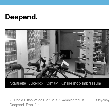
Deepend.
Startseite
Jukebox
Kontakt
Onlineshop
Impressum
←
Radio Bikes Valac BMX 2012 Komplettrad im
Odyssey
Deepend. Frankfurt !