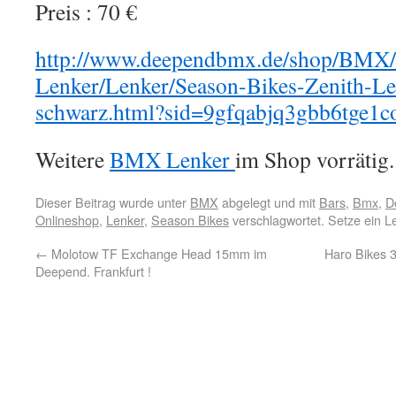
Preis : 70 €
http://www.deependbmx.de/shop/BMX/
Lenker/Lenker/Season-Bikes-Zenith-Le
schwarz.html?sid=9gfqabjq3gbb6tge1c
Weitere
BMX Lenker
im Shop vorrätig.
Dieser Beitrag wurde unter
BMX
abgelegt und mit
Bars
,
Bmx
,
D
Onlineshop
,
Lenker
,
Season Bikes
verschlagwortet. Setze ein 
←
Molotow TF Exchange Head 15mm im
Haro Bikes 
Deepend. Frankfurt !