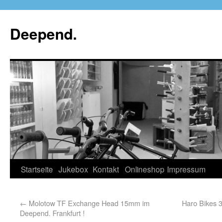
Deepend.
Startseite
Jukebox
Kontakt
Onlineshop
Impressum
←
Molotow TF Exchange Head 15mm im
Haro Bikes 
Deepend. Frankfurt !