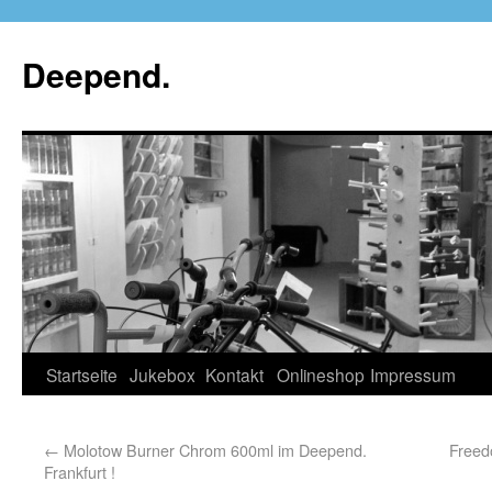
Deepend.
Startseite
Jukebox
Kontakt
Onlineshop
Impressum
←
Molotow Burner Chrom 600ml im Deepend.
Freed
Frankfurt !