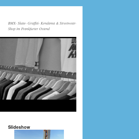
BMX- Skate- Graffiti- Kendama & Streetwear-
Shop im Frankfurter Ostend
Slideshow