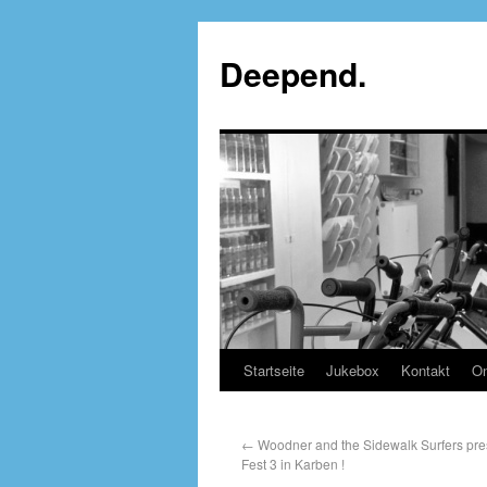
Deepend.
Startseite
Jukebox
Kontakt
On
←
Woodner and the Sidewalk Surfers pre
Fest 3 in Karben !