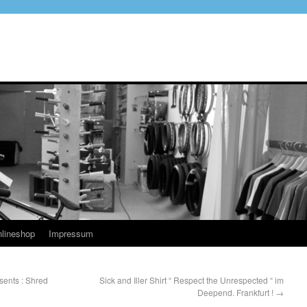
lineshop
Impressum
sents : Shred
Sick and Iller Shirt “ Respect the Unrespected “ im
Deepend. Frankfurt !
→