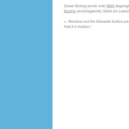
Dieser Beitrag wurde unter
BMX
abgelegt
Sputnic
verschlagwortet. Setze ein Lese
←
Woodner and the Sidewalk Surfers pre
Fest 3 in Karben !