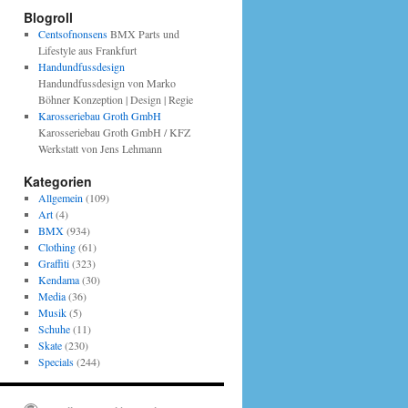
Blogroll
Centsofnonsens
BMX Parts und
Lifestyle aus Frankfurt
Handundfussdesign
Handundfussdesign von Marko
Böhner Konzeption | Design | Regie
Karosseriebau Groth GmbH
Karosseriebau Groth GmbH / KFZ
Werkstatt von Jens Lehmann
Kategorien
Allgemein
(109)
Art
(4)
BMX
(934)
Clothing
(61)
Graffiti
(323)
Kendama
(30)
Media
(36)
Musik
(5)
Schuhe
(11)
Skate
(230)
Specials
(244)