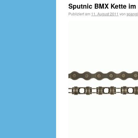
Sputnic BMX Kette im 
Publiziert am
11. August 2011
von
spangi