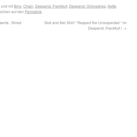
 und mit
Bmx
,
Chain
,
Deepend. Frankfurt
,
Deepend. Onlineshop
,
Kette
,
zeichen auf den
Permalink
.
sents : Shred
Sick and Iller Shirt “ Respect the Unrespected “ im
Deepend. Frankfurt !
→