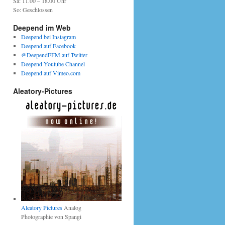
Sa: 11.00 – 18.00 Uhr
So: Geschlossen
Deepend im Web
Deepend bei Instagram
Deepend auf Facebook
@DeependFFM auf Twitter
Deepend Youtube Channel
Deepend auf Vimeo.com
Aleatory-Pictures
Aleatory Pictures
Analog
Photographie von Spangi