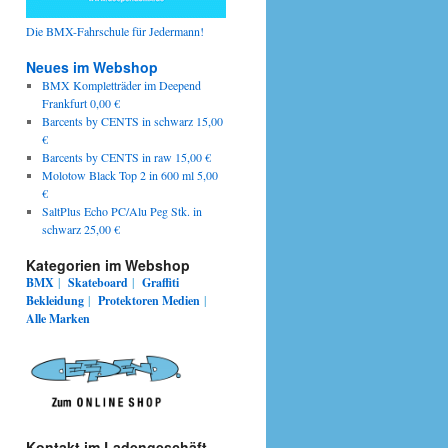
Die BMX-Fahrschule für Jedermann!
Neues im Webshop
BMX Kompletträder im Deepend
Frankfurt 0,00 €
Barcents by CENTS in schwarz 15,00
€
Barcents by CENTS in raw 15,00 €
Molotow Black Top 2 in 600 ml 5,00
€
SaltPlus Echo PC/Alu Peg Stk. in
schwarz 25,00 €
Kategorien im Webshop
BMX
|
Skateboard
|
Graffiti
Bekleidung
|
Protektoren
Medien
|
Alle Marken
Kontakt im Ladengeschäft