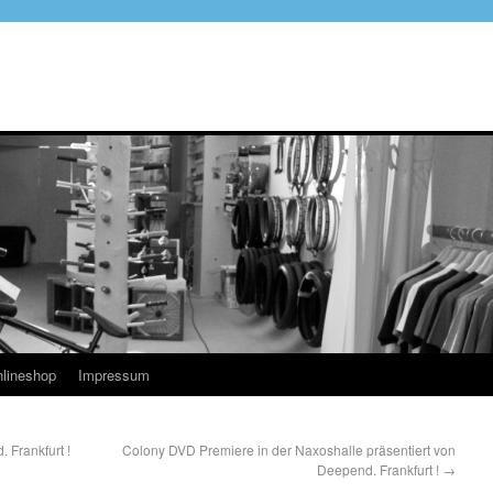
lineshop
Impressum
 Frankfurt !
Colony DVD Premiere in der Naxoshalle präsentiert von
Deepend. Frankfurt !
→