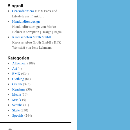
Blogroll
Centsofnonsens
BMX Parts und
Lifestyle aus Frankfurt
Handundfussdesign
Handundfussdesign von Marko
Böhner Konzeption | Design | Regie
Karosseriebau Groth GmbH
Karosseriebau Groth GmbH / KFZ
Werkstatt von Jens Lehmann
Kategorien
Allgemein
(109)
Art
(4)
BMX
(934)
Clothing
(61)
Graffiti
(323)
Kendama
(30)
Media
(36)
Musik
(5)
Schuhe
(11)
Skate
(230)
Specials
(244)