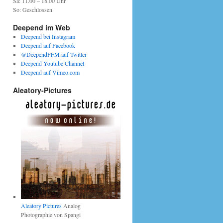
Sa: 11.00 – 18.00 Uhr
So: Geschlossen
Deepend im Web
Deepend bei Instagram
Deepend auf Facebook
@DeependFFM auf Twitter
Deepend Youtube Channel
Deepend auf Vimeo.com
Aleatory-Pictures
Aleatory Pictures
Analog
Photographie von Spangi