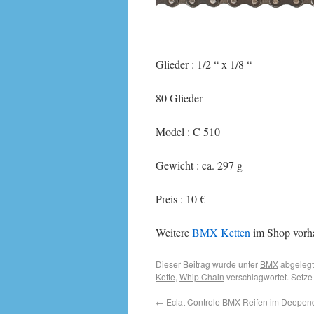
Glieder : 1/2 “ x 1/8 “
80 Glieder
Model : C 510
Gewicht : ca. 297 g
Preis : 10 €
Weitere
BMX Ketten
im Shop vorh
Dieser Beitrag wurde unter
BMX
abgelegt
Kette
,
Whip Chain
verschlagwortet. Setze
←
Eclat Controle BMX Reifen im Deepend.