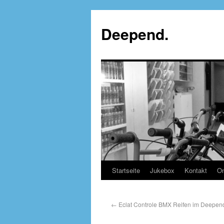
Deepend.
Startseite
Jukebox
Kontakt
On
←
Eclat Controle BMX Reifen im Deepend.