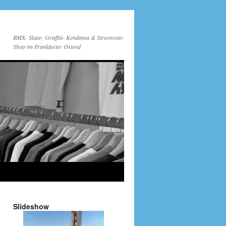
BMX- Skate- Graffiti- Kendama & Streetwear-
Shop im Frankfurter Ostend
Slideshow