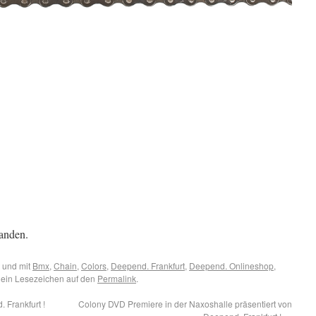
anden.
 und mit
Bmx
,
Chain
,
Colors
,
Deepend. Frankfurt
,
Deepend. Onlineshop
,
 ein Lesezeichen auf den
Permalink
.
 Frankfurt !
Colony DVD Premiere in der Naxoshalle präsentiert von