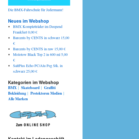
Die BMX-Fahrschule für Jedermann!
Neues im Webshop
BMX Kompletträder im Deepend
Frankfurt 0,00 €
Barcents by CENTS in schwarz 15,00
€
Barcents by CENTS in raw 15,00 €
Molotow Black Top 2 in 600 ml 5,00
€
SaltPlus Echo PC/Alu Peg Stk. in
schwarz 25,00 €
Kategorien im Webshop
BMX
|
Skateboard
|
Graffiti
Bekleidung
|
Protektoren
Medien
|
Alle Marken
Kontakt im Ladengeschäft