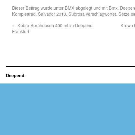
Dieser Beitrag wurde unter
BMX
abgelegt und mit
Bmx
,
Deepend
Komplettrad
,
Salvador 2013
,
Subrosa
verschlagwortet. Setze e
←
Kobra Sprühdosen 400 ml im Deepend.
Krown 
Frankfurt !
Deepend.