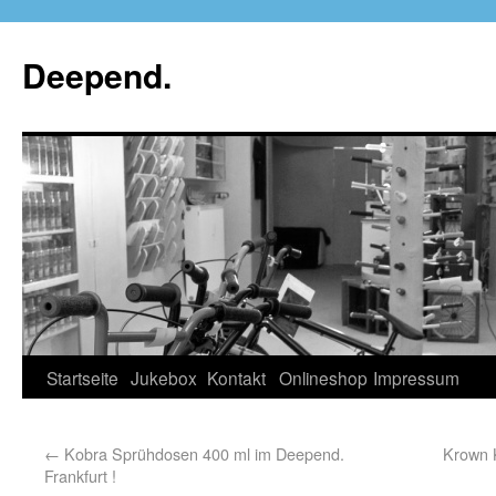
Deepend.
Startseite
Jukebox
Kontakt
Onlineshop
Impressum
←
Kobra Sprühdosen 400 ml im Deepend.
Krown 
Frankfurt !