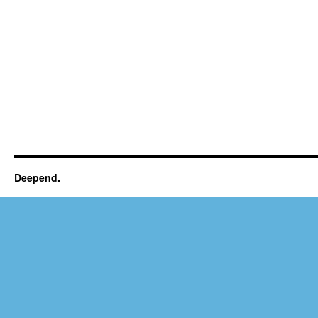
Deepend.