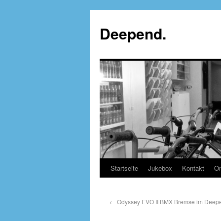
Deepend.
Startseite
Jukebox
Kontakt
On
←
Odyssey EVO II BMX Bremse im Deepend