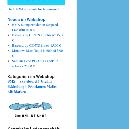
Die BMX-Fahrschule für Jedermann!
Neues im Webshop
BMX Kompletträder im Deepend
Frankfurt 0,00 €
Barcents by CENTS in schwarz 15,00
€
Barcents by CENTS in raw 15,00 €
Molotow Black Top 2 in 600 ml 5,00
€
SaltPlus Echo PC/Alu Peg Stk. in
schwarz 25,00 €
Kategorien im Webshop
BMX
|
Skateboard
|
Graffiti
Bekleidung
|
Protektoren
Medien
|
Alle Marken
Kontakt im Ladengeschäft