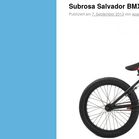
Subrosa Salvador BMX
Publiziert am
7. September 2013
von
spa