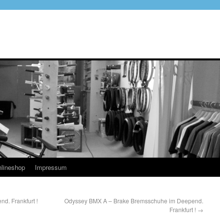
lineshop
Impressum
. Frankfurt !
Odyssey BMX A – Brake Bremsschuhe im Deepend.
Frankfurt !
→