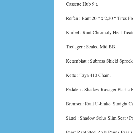
Cassette Hub 9 t.
Reifen : Rant 20 “ x 2,30 “ Tires F
Kurbel : Rant Chromoly Heat Trea
Tretlager : Sealed Mid BB.
Kettenblatt : Subrosa Shield Sprocke
Kette : Taya 410 Chain.
Pedalen : Shadow Ravager Plastic P
Bremsen: Rant U-brake, Straight Ca
Sättel : Shadow Solus Slim Seat / 
Pegs: Rant Steel Axle Pegs ( Paar )