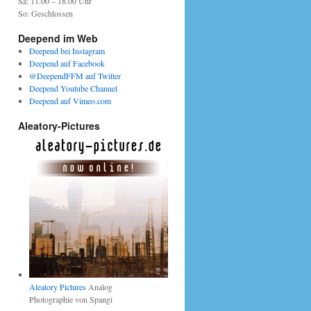
Sa: 11.00 – 18.00 Uhr
So: Geschlossen
Deepend im Web
Deepend bei Instagram
Deepend auf Facebook
@DeependFFM auf Twitter
Deepend Youtube Channel
Deepend auf Vimeo.com
Aleatory-Pictures
Aleatory Pictures
Analog
Photographie von Spangi