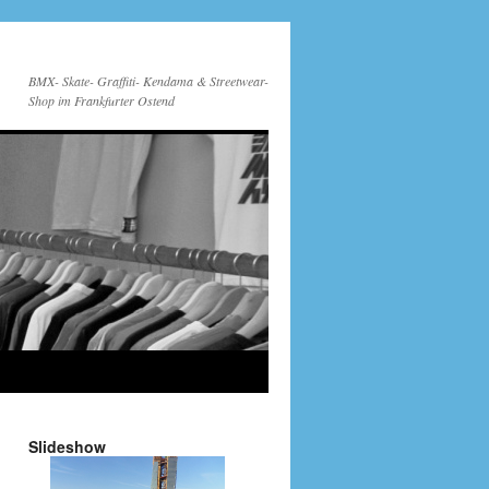
BMX- Skate- Graffiti- Kendama & Streetwear-
Shop im Frankfurter Ostend
Slideshow