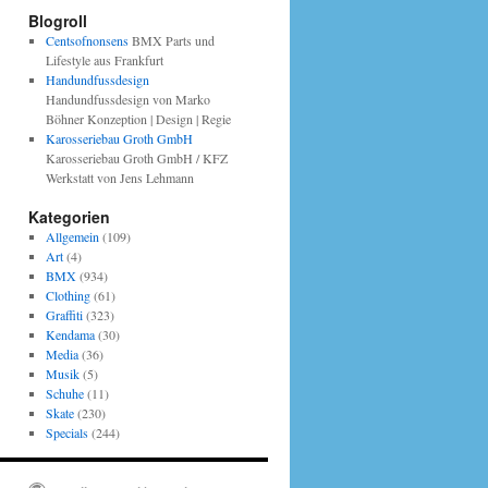
Blogroll
Centsofnonsens
BMX Parts und
Lifestyle aus Frankfurt
Handundfussdesign
Handundfussdesign von Marko
Böhner Konzeption | Design | Regie
Karosseriebau Groth GmbH
Karosseriebau Groth GmbH / KFZ
Werkstatt von Jens Lehmann
Kategorien
Allgemein
(109)
Art
(4)
BMX
(934)
Clothing
(61)
Graffiti
(323)
Kendama
(30)
Media
(36)
Musik
(5)
Schuhe
(11)
Skate
(230)
Specials
(244)