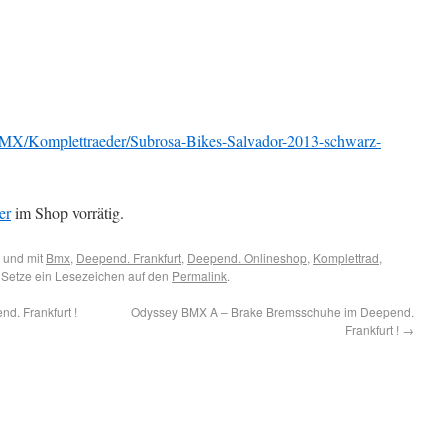
MX/Komplettraeder/Subrosa-Bikes-Salvador-2013-schwarz-
er
im Shop vorrätig.
 und mit
Bmx
,
Deepend. Frankfurt
,
Deepend. Onlineshop
,
Komplettrad
,
 Setze ein Lesezeichen auf den
Permalink
.
. Frankfurt !
Odyssey BMX A – Brake Bremsschuhe im Deepend.
Frankfurt !
→