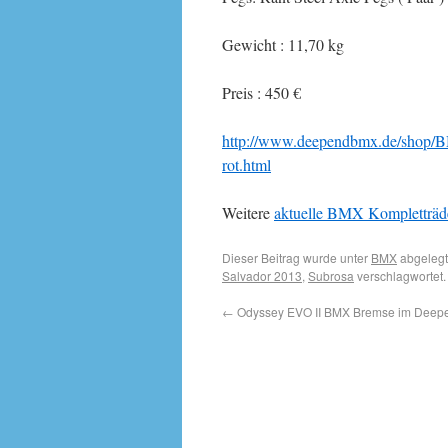
Gewicht : 11,70 kg
Preis : 450 €
http://www.deependbmx.de/shop/B
rot.html
Weitere
aktuelle BMX Kompletträd
Dieser Beitrag wurde unter
BMX
abgelegt
Salvador 2013
,
Subrosa
verschlagwortet.
←
Odyssey EVO II BMX Bremse im Deepend