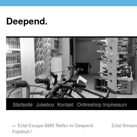
Deepend.
Startseite
Jukebox
Kontakt
Onlineshop
Impressum
←
Eclat Escape BMX Reifen im Deepend.
Eclat Stream
Frankfurt !