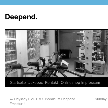
Deepend.
Startseite
Jukebox
Kontakt
Onlineshop
Impressum
←
Odyssey PVC BMX Pedale im Deepend.
Sunday 
Frankfurt !