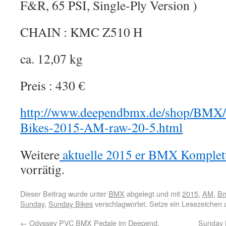
F&R, 65 PSI, Single-Ply Version )
CHAIN : KMC Z510 H
ca. 12,07 kg
Preis : 430 €
http://www.deependbmx.de/shop/BMX/
Bikes-2015-AM-raw-20-5.html
Weitere
aktuelle 2015 er BMX Komplet
vorrätig.
Dieser Beitrag wurde unter
BMX
abgelegt und mit
2015
,
AM
,
B
Sunday
,
Sunday Bikes
verschlagwortet. Setze ein Lesezeichen
←
Odyssey PVC BMX Pedale im Deepend.
Sunday 