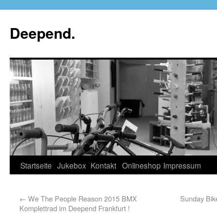
Deepend.
Startseite
Jukebox
Kontakt
Onlineshop
Impressum
←
We The People Reason 2015 BMX
Sunday Bik
Komplettrad im Deepend Frankfurt !