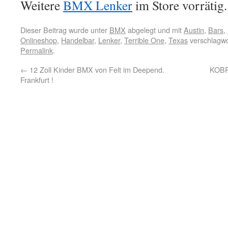
Weitere
BMX Lenker
im Store vorrätig.
Dieser Beitrag wurde unter
BMX
abgelegt und mit
Austin
,
Bars
,
Onlineshop
,
Handelbar
,
Lenker
,
Terrible One
,
Texas
verschlagwo
Permalink
.
←
12 Zoll Kinder BMX von Felt im Deepend.
KOBR
Frankfurt !