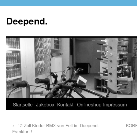
Deepend.
Startseite
Jukebox
Kontakt
Onlineshop
Impressum
←
12 Zoll Kinder BMX von Felt im Deepend.
KOBR
Frankfurt !