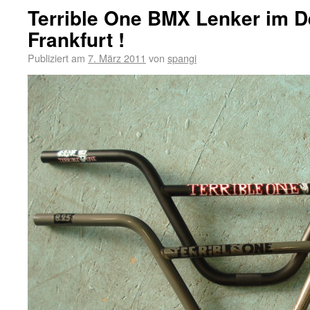
Terrible One BMX Lenker im 
Frankfurt !
Publiziert am
7. März 2011
von
spangi