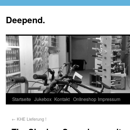
Deepend.
Startseite
Jukebox
Kontakt
Onlineshop
Impressum
←
KHE Lieferung !