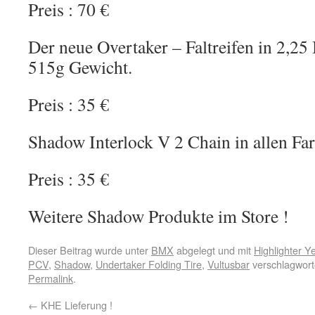
Preis : 70 €
Der neue Overtaker – Faltreifen in 2,25 
515g Gewicht.
Preis : 35 €
Shadow Interlock V 2 Chain in allen Farb
Preis : 35 €
Weitere Shadow Produkte im Store !
Dieser Beitrag wurde unter
BMX
abgelegt und mit
Highlighter Y
PCV
,
Shadow
,
Undertaker Folding Tire
,
Vultusbar
verschlagwort
Permalink
.
←
KHE Lieferung !