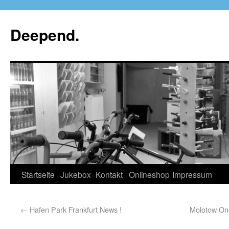
Deepend.
Startseite
Jukebox
Kontakt
Onlineshop
Impressum
←
Hafen Park Frankfurt News !
Molotow On