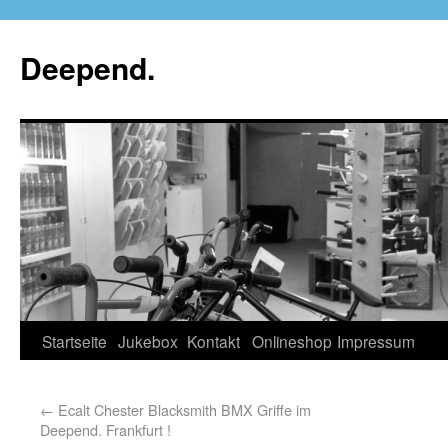
Deepend.
Startseite
Jukebox
Kontakt
Onlineshop
Impressum
←
Ecalt Chester Blacksmith BMX Griffe im
Deepend. Frankfurt !