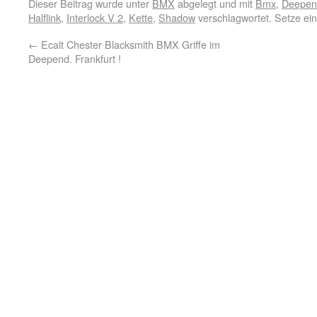
Dieser Beitrag wurde unter
BMX
abgelegt und mit
Bmx
,
Deepend
Halflink
,
Interlock V 2
,
Kette
,
Shadow
verschlagwortet. Setze ei
←
Ecalt Chester Blacksmith BMX Griffe im
Deepend. Frankfurt !