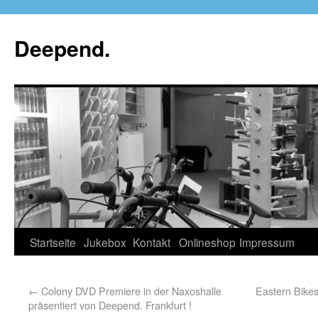
Deepend.
Startseite
Jukebox
Kontakt
Onlineshop
Impressum
←
Colony DVD Premiere in der Naxoshalle
Eastern Bike
präsentiert von Deepend. Frankfurt !