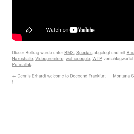
Dieser Beitrag wurde unter
BMX
,
Specials
abgelegt und mit
Bm
Naxoshalle
,
Videopremiere
,
wethepeople
,
WTP
verschlagwortet
Permalink
.
←
Dennis Erhardt welcome to Deepend Frankfurt
Montana S
!