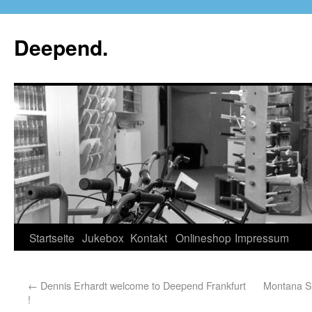
Deepend.
Startseite
Jukebox
Kontakt
Onlineshop
Impressum
←
Dennis Erhardt welcome to Deepend Frankfurt
Montana S
!