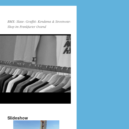
BMX- Skate- Graffiti- Kendama & Streetwear-
Shop im Frankfurter Ostend
Slideshow