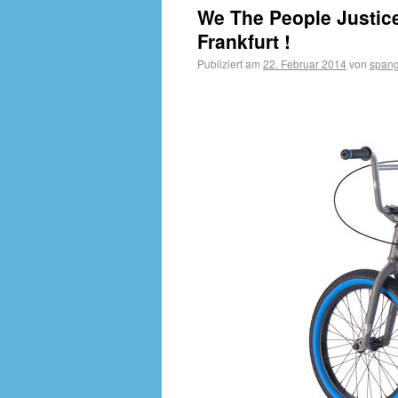
We The People Justic
Frankfurt !
Publiziert am
22. Februar 2014
von
spang