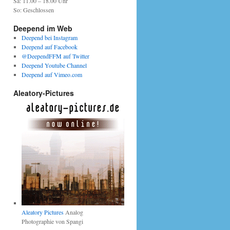
Sa: 11.00 – 18.00 Uhr
So: Geschlossen
Deepend im Web
Deepend bei Instagram
Deepend auf Facebook
@DeependFFM auf Twitter
Deepend Youtube Channel
Deepend auf Vimeo.com
Aleatory-Pictures
Aleatory Pictures
Analog
Photographie von Spangi