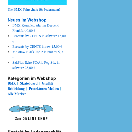
Die BMX-Fahrschule für Jedermann!
Neues im Webshop
BMX Kompletträder im Deepend
Frankfurt 0,00 €
Barcents by CENTS in schwarz 15,00
€
Barcents by CENTS in raw 15,00 €
Molotow Black Top 2 in 600 ml 5,00
€
SaltPlus Echo PC/Alu Peg Stk. in
schwarz 25,00 €
Kategorien im Webshop
BMX
|
Skateboard
|
Graffiti
Bekleidung
|
Protektoren
Medien
|
Alle Marken
Kontakt im Ladengeschäft