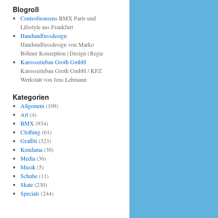
Blogroll
Centsofnonsens
BMX Parts und
Lifestyle aus Frankfurt
Handundfussdesign
Handundfussdesign von Marko
Böhner Konzeption | Design | Regie
Karosseriebau Groth GmbH
Karosseriebau Groth GmbH / KFZ
Werkstatt von Jens Lehmann
Kategorien
Allgemein
(109)
Art
(4)
BMX
(934)
Clothing
(61)
Graffiti
(323)
Kendama
(30)
Media
(36)
Musik
(5)
Schuhe
(11)
Skate
(230)
Specials
(244)