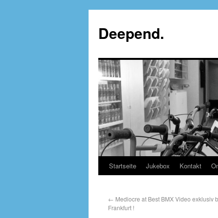
Deepend.
Startseite
Jukebox
Kontakt
On
←
Mediocre at Best BMX Video exklusiv 
Frankfurt !