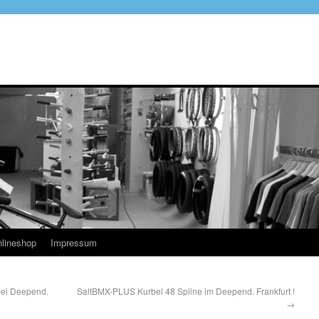
lineshop
Impressum
bei Deepend.
SaltBMX-PLUS Kurbel 48 Spline im Deepend. Frankfurt !
→