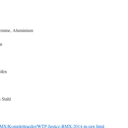
klemme, Aluminium
en
eifen
s Stahl
BMX/Komplettraeder/WTP-Justice-BMX-2014-in-raw.html