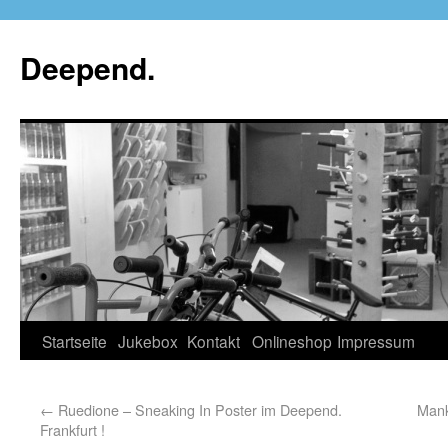
Deepend.
Startseite
Jukebox
Kontakt
Onlineshop
Impressum
←
Ruedione – Sneaking In Poster im Deepend.
Mank
Frankfurt !