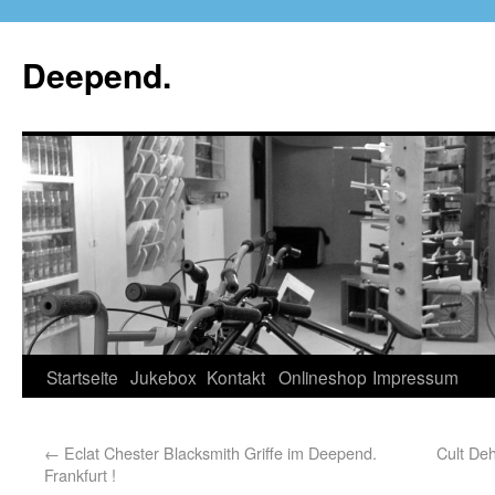
Deepend.
Startseite
Jukebox
Kontakt
Onlineshop
Impressum
←
Eclat Chester Blacksmith Griffe im Deepend.
Cult De
Frankfurt !