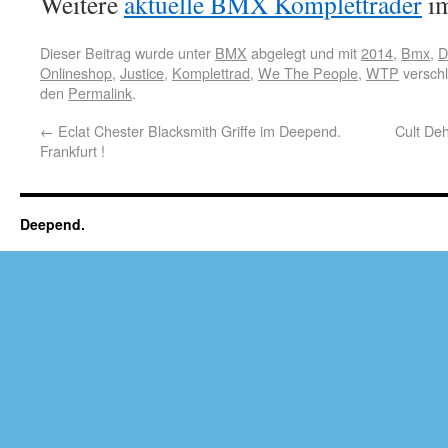
Weitere
aktuelle BMX Kompletträder
im
Dieser Beitrag wurde unter
BMX
abgelegt und mit
2014
,
Bmx
,
D
Onlineshop
,
Justice
,
Komplettrad
,
We The People
,
WTP
verschl
den
Permalink
.
←
Eclat Chester Blacksmith Griffe im Deepend.
Cult De
Frankfurt !
Deepend.