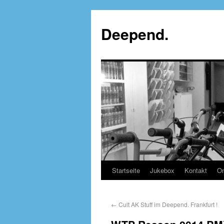
Deepend.
Startseite
Jukebox
Kontakt
On
←
Cult AK Stuff im Deepend. Frankfurt !