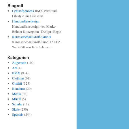
Blogroll
Centsofnonsens
BMX Parts und
Lifestyle aus Frankfurt
Handundfussdesign
Handundfussdesign von Marko
Böhner Konzeption | Design | Regie
Karosseriebau Groth GmbH
Karosseriebau Groth GmbH / KFZ
Werkstatt von Jens Lehmann
Kategorien
Allgemein
(109)
Art
(4)
BMX
(934)
Clothing
(61)
Graffiti
(323)
Kendama
(30)
Media
(36)
Musik
(5)
Schuhe
(11)
Skate
(230)
Specials
(244)