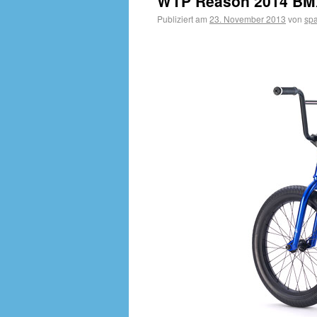
WTP Reason 2014 BMX 
Publiziert am
23. November 2013
von
sp