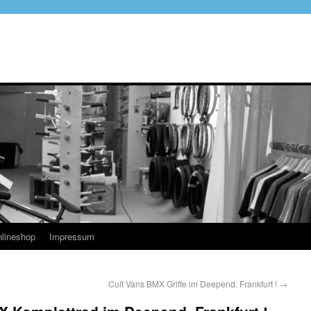
lineshop
Impressum
Cult Vans BMX Griffe im Deepend. Frankfurt !
→