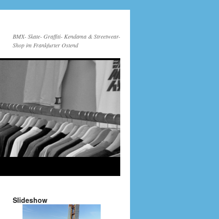
BMX- Skate- Graffiti- Kendama & Streetwear-
Shop im Frankfurter Ostend
Slideshow