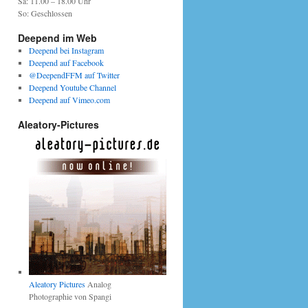
Sa: 11.00 – 18.00 Uhr
So: Geschlossen
Deepend im Web
Deepend bei Instagram
Deepend auf Facebook
@DeependFFM auf Twitter
Deepend Youtube Channel
Deepend auf Vimeo.com
Aleatory-Pictures
Aleatory Pictures
Analog
Photographie von Spangi