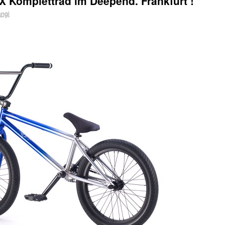
Komplettrad im Deepend. Frankfurt !
angi