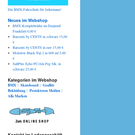
Die BMX-Fahrschule für Jedermann!
Neues im Webshop
BMX Kompletträder im Deepend
Frankfurt 0,00 €
Barcents by CENTS in schwarz 15,00
€
Barcents by CENTS in raw 15,00 €
Molotow Black Top 2 in 600 ml 5,00
€
SaltPlus Echo PC/Alu Peg Stk. in
schwarz 25,00 €
Kategorien im Webshop
BMX
|
Skateboard
|
Graffiti
Bekleidung
|
Protektoren
Medien
|
Alle Marken
Kontakt im Ladengeschäft