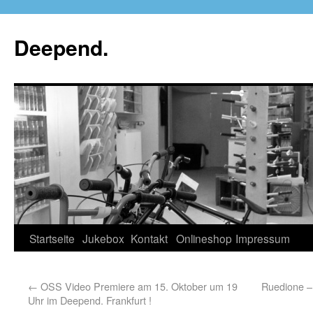
Deepend.
Startseite
Jukebox
Kontakt
Onlineshop
Impressum
←
OSS Video Premiere am 15. Oktober um 19
Ruedione – 
Uhr im Deepend. Frankfurt !