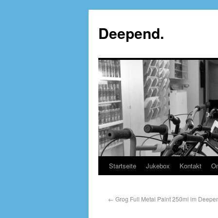
Deepend.
Startseite
Jukebox
Kontakt
On
←
Grog Full Metal Paint 250ml im Deepend