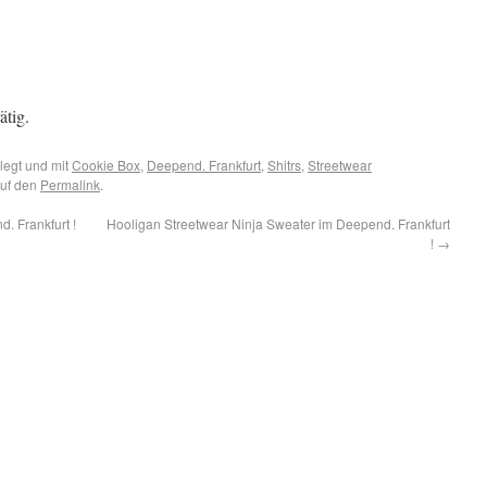
ätig.
egt und mit
Cookie Box
,
Deepend. Frankfurt
,
Shitrs
,
Streetwear
auf den
Permalink
.
. Frankfurt !
Hooligan Streetwear Ninja Sweater im Deepend. Frankfurt
!
→