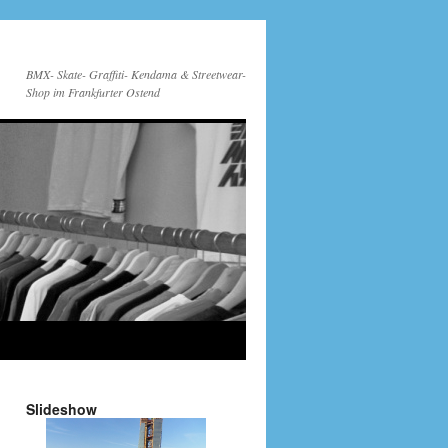
BMX- Skate- Graffiti- Kendama & Streetwear-
Shop im Frankfurter Ostend
Slideshow