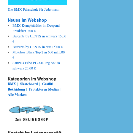
Die BMX-Fahrschule für Jedermann!
Neues im Webshop
BMX Kompletträder im Deepend
Frankfurt 0,00 €
Barcents by CENTS in schwarz 15,00
€
Barcents by CENTS in raw 15,00 €
Molotow Black Top 2 in 600 ml 5,00
€
SaltPlus Echo PC/Alu Peg Stk. in
schwarz 25,00 €
Kategorien im Webshop
BMX
|
Skateboard
|
Graffiti
Bekleidung
|
Protektoren
Medien
|
Alle Marken
Kontakt im Ladengeschäft