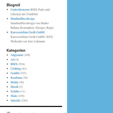
Blogroll
Centsofnonsens
BMX Parts und
Lifestyle aus Frankfurt
Handundfussdesign
Handundfussdesign von Marko
Böhner Konzeption | Design | Regie
Karosseriebau Groth GmbH
Karosseriebau Groth GmbH / KFZ
Werkstatt von Jens Lehmann
Kategorien
Allgemein
(109)
Art
(4)
BMX
(934)
Clothing
(61)
Graffiti
(323)
Kendama
(30)
Media
(36)
Musik
(5)
Schuhe
(11)
Skate
(230)
Specials
(244)