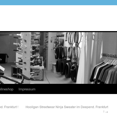
lineshop
Impressum
. Frankfurt !
Hooligan Streetwear Ninja Sweater im Deepend. Frankfurt
!
→