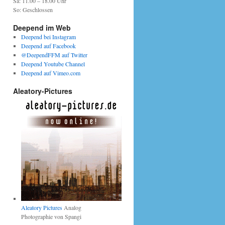
Sa: 11.00 – 18.00 Uhr
So: Geschlossen
Deepend im Web
Deepend bei Instagram
Deepend auf Facebook
@DeependFFM auf Twitter
Deepend Youtube Channel
Deepend auf Vimeo.com
Aleatory-Pictures
Aleatory Pictures
Analog
Photographie von Spangi