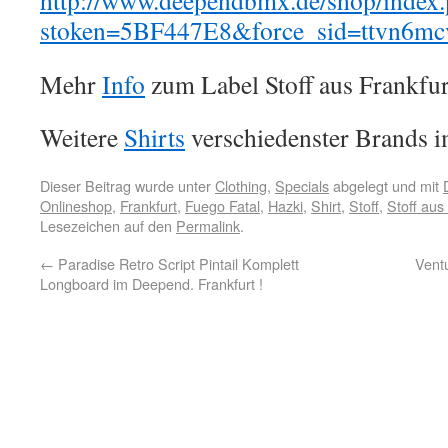
http://www.deependbmx.de/shop/index
stoken=5BF447E8&force_sid=ttvn6mc
Mehr
Info
zum Label Stoff aus Frankfur
Weitere
Shirts
verschiedenster Brands 
Dieser Beitrag wurde unter
Clothing
,
Specials
abgelegt und mit
Onlineshop
,
Frankfurt
,
Fuego Fatal
,
Hazki
,
Shirt
,
Stoff
,
Stoff aus
Lesezeichen auf den
Permalink
.
←
Paradise Retro Script Pintail Komplett
Vent
Longboard im Deepend. Frankfurt !