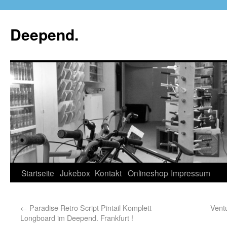
Deepend.
Startseite
Jukebox
Kontakt
Onlineshop
Impressum
←
Paradise Retro Script Pintail Komplett
Vent
Longboard im Deepend. Frankfurt !