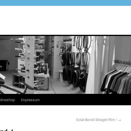
lineshop
Impressum
Eclat Bondi Straight Rim !
→