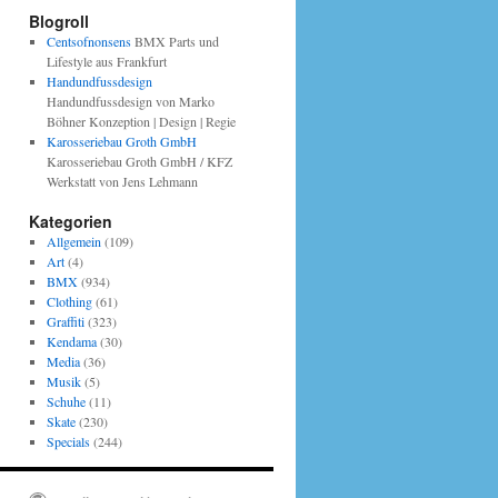
Blogroll
Centsofnonsens
BMX Parts und
Lifestyle aus Frankfurt
Handundfussdesign
Handundfussdesign von Marko
Böhner Konzeption | Design | Regie
Karosseriebau Groth GmbH
Karosseriebau Groth GmbH / KFZ
Werkstatt von Jens Lehmann
Kategorien
Allgemein
(109)
Art
(4)
BMX
(934)
Clothing
(61)
Graffiti
(323)
Kendama
(30)
Media
(36)
Musik
(5)
Schuhe
(11)
Skate
(230)
Specials
(244)