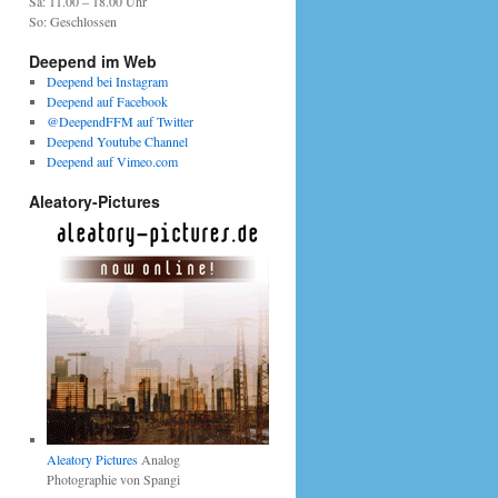
Sa: 11.00 – 18.00 Uhr
So: Geschlossen
Deepend im Web
Deepend bei Instagram
Deepend auf Facebook
@DeependFFM auf Twitter
Deepend Youtube Channel
Deepend auf Vimeo.com
Aleatory-Pictures
Aleatory Pictures
Analog
Photographie von Spangi