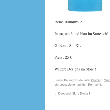
Reine Baumwolle.
In rot, weiß und blau im Store erhält
Größen : S – XL
Preis : 25 €
Weitere Designs im Store !
Dieser Beitrag wurde unter
Clothing
,
Graff
ein Lesezeichen auf den
Permalink
.
←
Deepend. Store Decks !