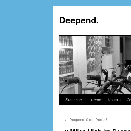
Deepend.
Startseite
Jukebox
Kontakt
On
←
Deepend. Store Decks !