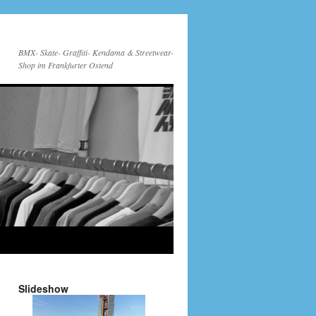
BMX- Skate- Graffiti- Kendama & Streetwear-
Shop im Frankfurter Ostend
Slideshow