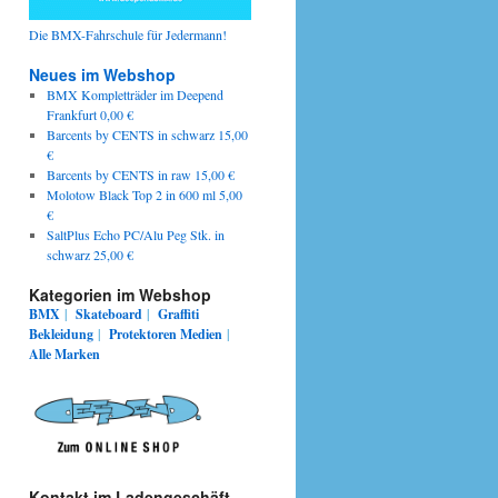
Die BMX-Fahrschule für Jedermann!
Neues im Webshop
BMX Kompletträder im Deepend
Frankfurt 0,00 €
Barcents by CENTS in schwarz 15,00
€
Barcents by CENTS in raw 15,00 €
Molotow Black Top 2 in 600 ml 5,00
€
SaltPlus Echo PC/Alu Peg Stk. in
schwarz 25,00 €
Kategorien im Webshop
BMX
|
Skateboard
|
Graffiti
Bekleidung
|
Protektoren
Medien
|
Alle Marken
Kontakt im Ladengeschäft