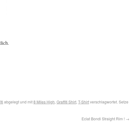
lich.
iti
abgelegt und mit
8 Miles High
,
Graffiti Shirt
,
T-Shirt
verschlagwortet. Setze
Eclat Bondi Straight Rim !
→