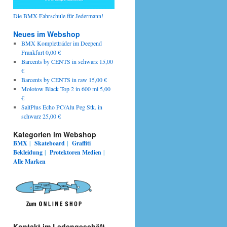
Die BMX-Fahrschule für Jedermann!
Neues im Webshop
BMX Kompletträder im Deepend
Frankfurt 0,00 €
Barcents by CENTS in schwarz 15,00
€
Barcents by CENTS in raw 15,00 €
Molotow Black Top 2 in 600 ml 5,00
€
SaltPlus Echo PC/Alu Peg Stk. in
schwarz 25,00 €
Kategorien im Webshop
BMX
|
Skateboard
|
Graffiti
Bekleidung
|
Protektoren
Medien
|
Alle Marken
Kontakt im Ladengeschäft