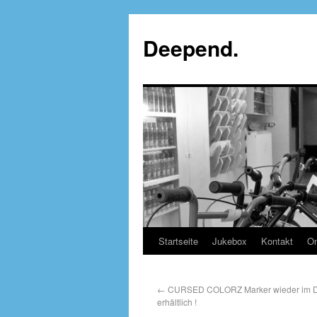
Deepend.
Startseite
Jukebox
Kontakt
On
←
CURSED COLORZ Marker wieder im 
erhältlich !