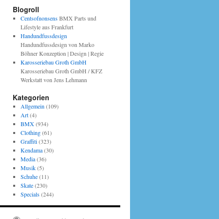
Blogroll
Centsofnonsens
BMX Parts und
Lifestyle aus Frankfurt
Handundfussdesign
Handundfussdesign von Marko
Böhner Konzeption | Design | Regie
Karosseriebau Groth GmbH
Karosseriebau Groth GmbH / KFZ
Werkstatt von Jens Lehmann
Kategorien
Allgemein
(109)
Art
(4)
BMX
(934)
Clothing
(61)
Graffiti
(323)
Kendama
(30)
Media
(36)
Musik
(5)
Schuhe
(11)
Skate
(230)
Specials
(244)