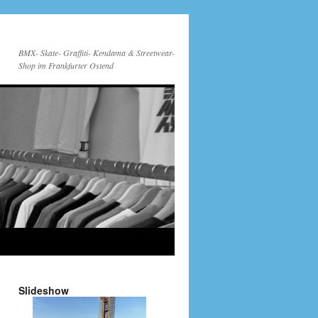
BMX- Skate- Graffiti- Kendama & Streetwear-
Shop im Frankfurter Ostend
Slideshow