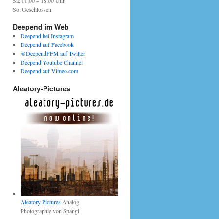
Sa: 11.00 – 18.00 Uhr
So: Geschlossen
Deepend im Web
Deepend bei Instagram
Deepend auf Facebook
@DeependFFM auf Twitter
Deepend Youtube Channel
Deepend auf Vimeo.com
Aleatory-Pictures
Aleatory Pictures
Analog
Photographie von Spangi