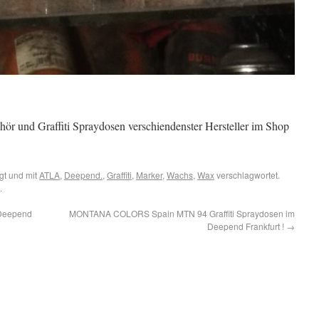
hör und Graffiti Spraydosen verschiendenster Hersteller im Shop
gt und mit
ATLA
,
Deepend.
,
Graffiti
,
Marker
,
Wachs
,
Wax
verschlagwortet.
.
Deepend
MONTANA COLORS Spain MTN 94 Graffiti Spraydosen im
Deepend Frankfurt !
→