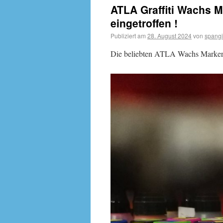
ATLA Graffiti Wachs M
eingetroffen !
Publiziert am
28. August 2024
von
spangi
Die beliebten ATLA Wachs Marker w