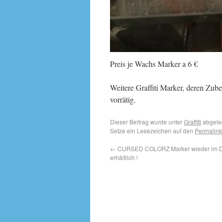
Preis je Wachs Marker a 6 €
Weitere Graffiti Marker, deren Zube
vorrätig.
Dieser Beitrag wurde unter
Graffiti
abgele
Setze ein Lesezeichen auf den
Permalink
←
CURSED COLORZ Marker wieder im 
erhältlich !