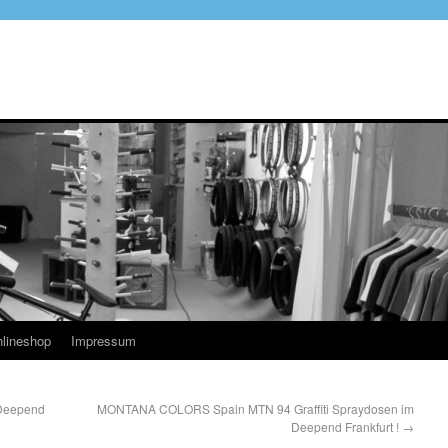
lineshop
Impressum
Deepend
MONTANA COLORS Spain MTN 94 Graffiti Spraydosen im
Deepend Frankfurt !
→