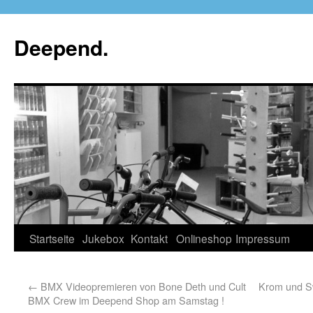
Deepend.
Startseite
Jukebox
Kontakt
Onlineshop
Impressum
←
BMX Videopremieren von Bone Deth und Cult
Krom und S
BMX Crew im Deepend Shop am Samstag !