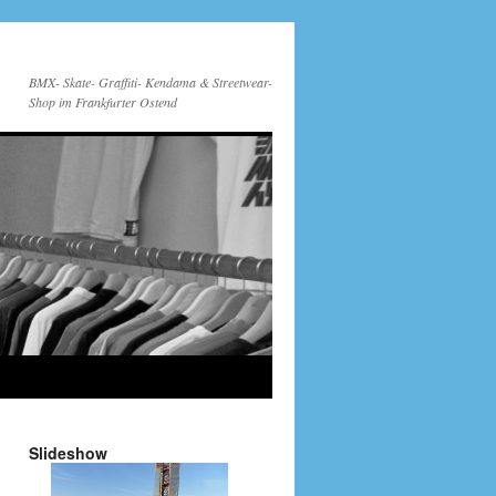
BMX- Skate- Graffiti- Kendama & Streetwear-
Shop im Frankfurter Ostend
Slideshow