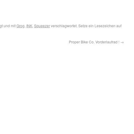
gt und mit
Grog
,
INK
,
Squeezer
verschlagwortet. Setze ein Lesezeichen auf
Proper Bike Co. Vorderlaufrad !
→