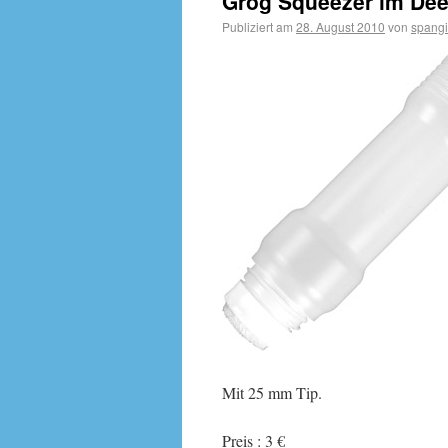
Grog Squeezer im Deep
Publiziert am
28. August 2010
von
spangi
Mit 25 mm Tip.
Preis : 3 €