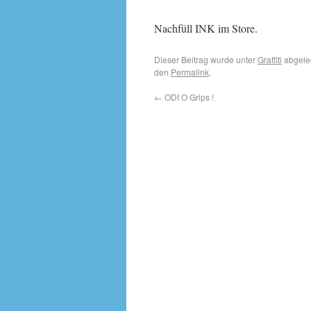
Nachfüll INK im Store.
Dieser Beitrag wurde unter
Graffiti
abgele
den
Permalink
.
←
ODI O Grips !