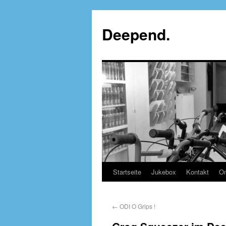
Deepend.
Startseite
Jukebox
Kontakt
On
←
ODI O Grips !