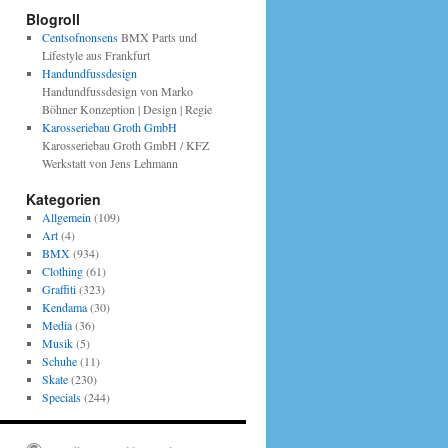
Blogroll
Centsofnonsens
BMX Parts und
Lifestyle aus Frankfurt
Handundfussdesign
Handundfussdesign von Marko
Böhner Konzeption | Design | Regie
Karosseriebau Groth GmbH
Karosseriebau Groth GmbH / KFZ
Werkstatt von Jens Lehmann
Kategorien
Allgemein
(109)
Art
(4)
BMX
(934)
Clothing
(61)
Graffiti
(323)
Kendama
(30)
Media
(36)
Musik
(5)
Schuhe
(11)
Skate
(230)
Specials
(244)