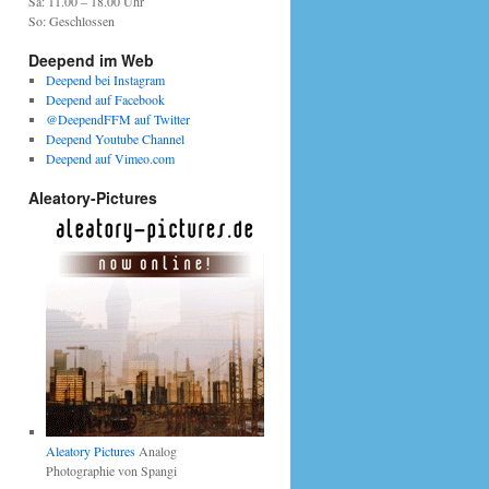
Sa: 11.00 – 18.00 Uhr
So: Geschlossen
Deepend im Web
Deepend bei Instagram
Deepend auf Facebook
@DeependFFM auf Twitter
Deepend Youtube Channel
Deepend auf Vimeo.com
Aleatory-Pictures
Aleatory Pictures
Analog
Photographie von Spangi