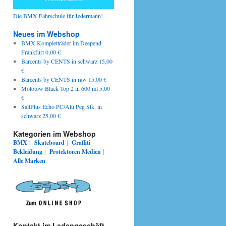
Die BMX-Fahrschule für Jedermann!
Neues im Webshop
BMX Kompletträder im Deepend
Frankfurt 0,00 €
Barcents by CENTS in schwarz 15,00
€
Barcents by CENTS in raw 15,00 €
Molotow Black Top 2 in 600 ml 5,00
€
SaltPlus Echo PC/Alu Peg Stk. in
schwarz 25,00 €
Kategorien im Webshop
BMX
|
Skateboard
|
Graffiti
Bekleidung
|
Protektoren
Medien
|
Alle Marken
Kontakt im Ladengeschäft