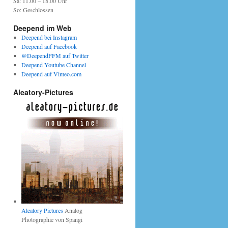
Sa: 11.00 – 18.00 Uhr
So: Geschlossen
Deepend im Web
Deepend bei Instagram
Deepend auf Facebook
@DeependFFM auf Twitter
Deepend Youtube Channel
Deepend auf Vimeo.com
Aleatory-Pictures
Aleatory Pictures
Analog
Photographie von Spangi