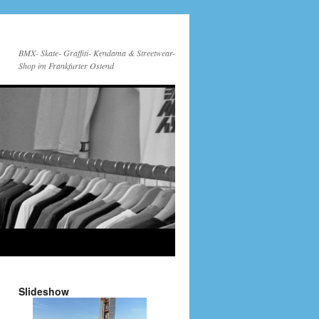
BMX- Skate- Graffiti- Kendama & Streetwear-
Shop im Frankfurter Ostend
Slideshow