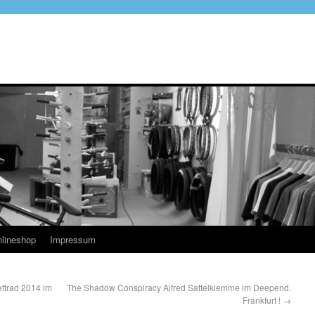
lineshop
Impressum
ttrad 2014 im
The Shadow Conspiracy Alfred Sattelklemme im Deepend.
Frankfurt !
→