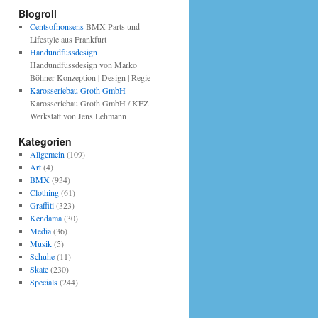
Blogroll
Centsofnonsens
BMX Parts und
Lifestyle aus Frankfurt
Handundfussdesign
Handundfussdesign von Marko
Böhner Konzeption | Design | Regie
Karosseriebau Groth GmbH
Karosseriebau Groth GmbH / KFZ
Werkstatt von Jens Lehmann
Kategorien
Allgemein
(109)
Art
(4)
BMX
(934)
Clothing
(61)
Graffiti
(323)
Kendama
(30)
Media
(36)
Musik
(5)
Schuhe
(11)
Skate
(230)
Specials
(244)