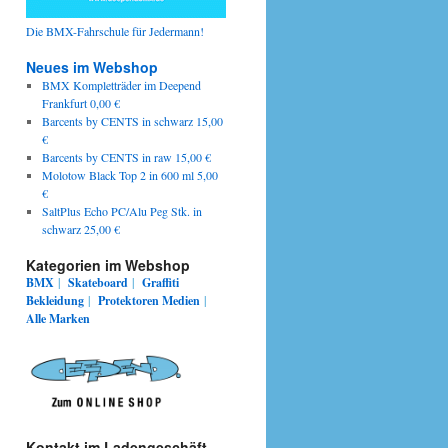
Die BMX-Fahrschule für Jedermann!
Neues im Webshop
BMX Kompletträder im Deepend
Frankfurt 0,00 €
Barcents by CENTS in schwarz 15,00
€
Barcents by CENTS in raw 15,00 €
Molotow Black Top 2 in 600 ml 5,00
€
SaltPlus Echo PC/Alu Peg Stk. in
schwarz 25,00 €
Kategorien im Webshop
BMX
|
Skateboard
|
Graffiti
Bekleidung
|
Protektoren
Medien
|
Alle Marken
Kontakt im Ladengeschäft