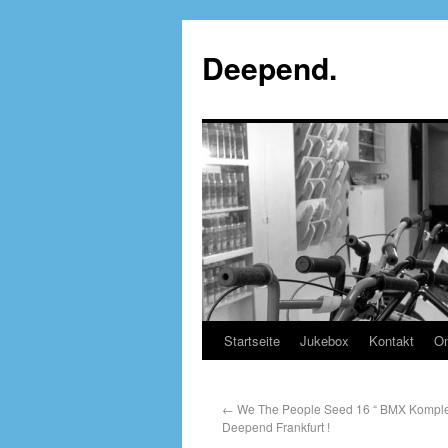
Deepend.
Startseite
Jukebox
Kontakt
On
←
We The People Seed 16 “ BMX Komple
Deepend Frankfurt !