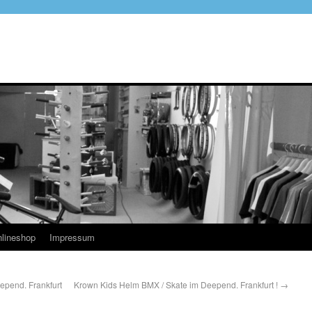
lineshop
Impressum
pend. Frankfurt
Krown Kids Helm BMX / Skate im Deepend. Frankfurt !
→