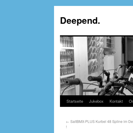
Deepend.
Startseite
Jukebox
Kontakt
On
←
SaltBMX-PLUS Kurbel 48 Spline im Dee
!