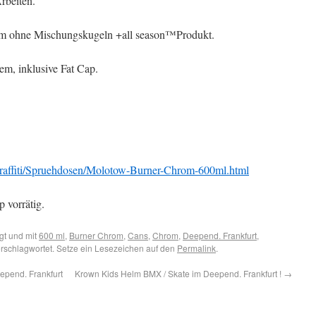
rbeiten.
tem ohne Mischungskugeln +all season™Produkt.
m, inklusive Fat Cap.
affiti/Spruehdosen/Molotow-Burner-Chrom-600ml.html
 vorrätig.
gt und mit
600 ml
,
Burner Chrom
,
Cans
,
Chrom
,
Deepend. Frankfurt
,
rschlagwortet. Setze ein Lesezeichen auf den
Permalink
.
pend. Frankfurt
Krown Kids Helm BMX / Skate im Deepend. Frankfurt !
→