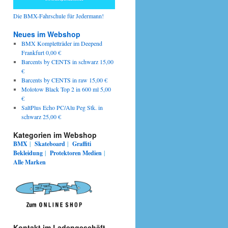
Die BMX-Fahrschule für Jedermann!
Neues im Webshop
BMX Kompletträder im Deepend
Frankfurt 0,00 €
Barcents by CENTS in schwarz 15,00
€
Barcents by CENTS in raw 15,00 €
Molotow Black Top 2 in 600 ml 5,00
€
SaltPlus Echo PC/Alu Peg Stk. in
schwarz 25,00 €
Kategorien im Webshop
BMX
|
Skateboard
|
Graffiti
Bekleidung
|
Protektoren
Medien
|
Alle Marken
Kontakt im Ladengeschäft