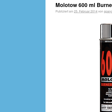
Molotow 600 ml Burne
Publiziert am
25. Februar 2014
von
spang