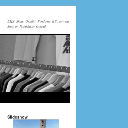
BMX- Skate- Graffiti- Kendama & Streetwear-
Shop im Frankfurter Ostend
Slideshow