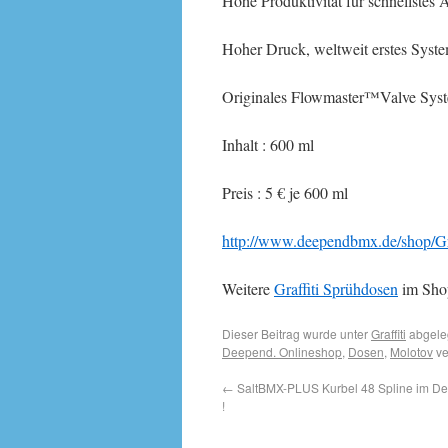
Hohe Produktivität für schnellstes A
Hoher Druck, weltweit erstes Sys
Originales Flowmaster™Valve Syste
Inhalt : 600 ml
Preis : 5 € je 600 ml
http://www.deependbmx.de/shop/Gr
Weitere
Graffiti Sprühdosen
im Shop
Dieser Beitrag wurde unter
Graffiti
abgele
Deepend. Onlineshop
,
Dosen
,
Molotov
ve
←
SaltBMX-PLUS Kurbel 48 Spline im Dee
!