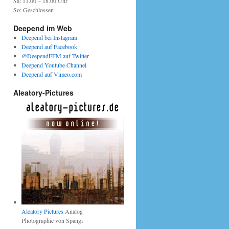
Sa: 11.00 – 18.00 Uhr
So: Geschlossen
Deepend im Web
Deepend bei Instagram
Deepend auf Facebook
@DeependFFM auf Twitter
Deepend Youtube Channel
Deepend auf Vimeo.com
Aleatory-Pictures
Aleatory Pictures
Analog
Photographie von Spangi