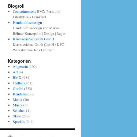
Blogroll
Centsofnonsens
BMX Parts und
Lifestyle aus Frankfurt
Handundfussdesign
Handundfussdesign von Marko
Böhner Konzeption | Design | Regie
Karosseriebau Groth GmbH
Karosseriebau Groth GmbH / KFZ
Werkstatt von Jens Lehmann
Kategorien
Allgemein
(109)
Art
(4)
BMX
(934)
Clothing
(61)
Graffiti
(323)
Kendama
(30)
Media
(36)
Musik
(5)
Schuhe
(11)
Skate
(230)
Specials
(244)