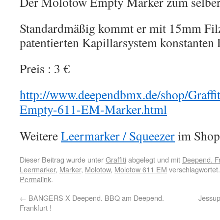
Der Molotow Empty Marker zum selber 
Standardmäßig kommt er mit 15mm Filz
patentierten Kapillarsystem konstanten F
Preis : 3 €
http://www.deependbmx.de/shop/Graffi
Empty-611-EM-Marker.html
Weitere
Leermarker / Squeezer
im Shop 
Dieser Beitrag wurde unter
Graffiti
abgelegt und mit
Deepend. Fr
Leermarker
,
Marker
,
Molotow
,
Molotow 611 EM
verschlagwortet.
Permalink
.
←
BANGERS X Deepend. BBQ am Deepend.
Jessup
Frankfurt !