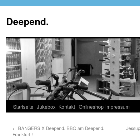
Deepend.
Startseite
Jukebox
Kontakt
Onlineshop
Impressum
←
BANGERS X Deepend. BBQ am Deepend.
Jessup
Frankfurt !