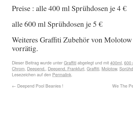
Preise : alle 400 ml Sprühdosen je 4 €
alle 600 ml Sprühdosen je 5 €
Weiteres Graffiti Zubehör von Molotow
vorrätig.
Dieser Beitrag wurde unter
Graffiti
abgelegt und mit
400ml
,
600 
Chrom
,
Deepend.
,
Deepend. Frankfurt
,
Graffiti
,
Molotow
,
Sprüh
Lesezeichen auf den
Permalink
.
←
Deepend Pool Beanies !
We The Pe