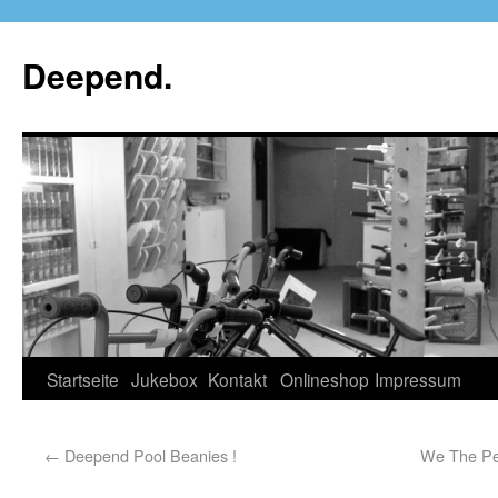
Deepend.
Startseite
Jukebox
Kontakt
Onlineshop
Impressum
←
Deepend Pool Beanies !
We The Pe