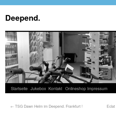
Deepend.
Startseite
Jukebox
Kontakt
Onlineshop
Impressum
←
TSG Dawn Helm im Deepend. Frankfurt !
Eclat