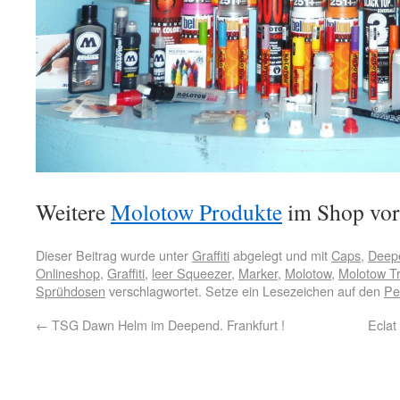
Weitere
Molotow Produkte
im Shop vorr
Dieser Beitrag wurde unter
Graffiti
abgelegt und mit
Caps
,
Deepe
Onlineshop
,
Graffiti
,
leer Squeezer
,
Marker
,
Molotow
,
Molotow T
Sprühdosen
verschlagwortet. Setze ein Lesezeichen auf den
Pe
←
TSG Dawn Helm im Deepend. Frankfurt !
Eclat