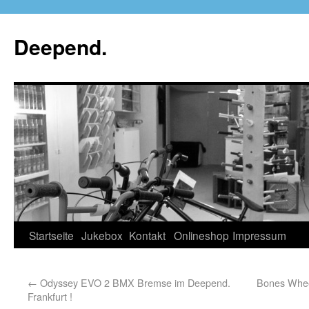
Deepend.
Startseite
Jukebox
Kontakt
Onlineshop
Impressum
←
Odyssey EVO 2 BMX Bremse im Deepend.
Bones Whee
Frankfurt !