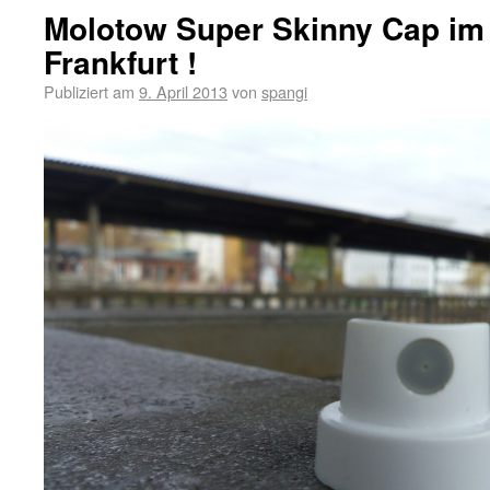
Molotow Super Skinny Cap im
Frankfurt !
Publiziert am
9. April 2013
von
spangi