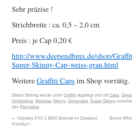
Sehr präzise !
Strichbreite : ca. 0,5 – 2,0 cm
Preis : je Cap 0,20 €
http://www.deependbmx.de/shop/Graffi
Super-Skinny-Cap-weiss-grau.html
Weitere
Graffiti Caps
im Shop vorrätig.
Dieser Beitrag wurde unter
Graffiti
abgelegt und mit
Caps
,
Deepe
Onlineshop
,
Molotow
,
Skinny
,
Spraycaps
,
Super Skinny
verschla
den
Permalink
.
←
Odyssey EVO 2 BMX Bremse im Deepend.
Bones Whee
Frankfurt !