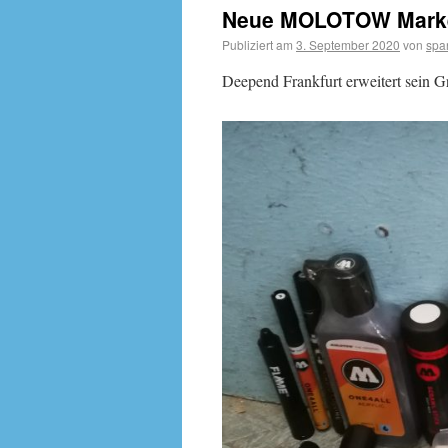
Neue MOLOTOW Marker 
Publiziert am
3. September 2020
von
spa
Deepend Frankfurt erweitert sein Gr