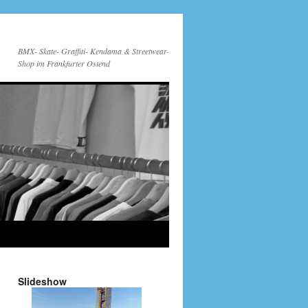
BMX- Skate- Graffiti- Kendama & Streetwear-
Shop im Frankfurter Ostend
Slideshow