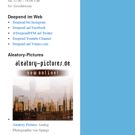
Sa: 11.00 – 18.00 Uhr
So: Geschlossen
Deepend im Web
Deepend bei Instagram
Deepend auf Facebook
@DeependFFM auf Twitter
Deepend Youtube Channel
Deepend auf Vimeo.com
Aleatory-Pictures
Aleatory Pictures
Analog
Photographie von Spangi