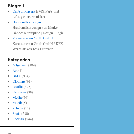
Blogroll
Centsofnonsens
BMX Parts und
Lifestyle aus Frankfurt
Handundfussdesign
Handundfussdesign von Marko
Böhner Konzeption | Design | Regie
Karosseriebau Groth GmbH
Karosseriebau Groth GmbH / KFZ
Werkstatt von Jens Lehmann
Kategorien
Allgemein
(109)
Art
(4)
BMX
(934)
Clothing
(61)
Graffiti
(323)
Kendama
(30)
Media
(36)
Musik
(5)
Schuhe
(11)
Skate
(230)
Specials
(244)