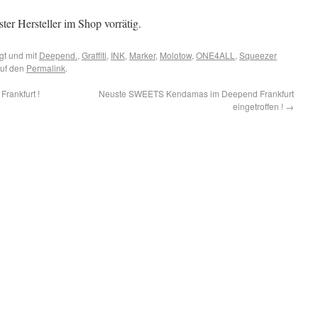
ter Hersteller im Shop vorrätig.
gt und mit
Deepend.
,
Graffiti
,
INK
,
Marker
,
Molotow
,
ONE4ALL
,
Squeezer
auf den
Permalink
.
ankfurt !
Neuste SWEETS Kendamas im Deepend Frankfurt
eingetroffen !
→