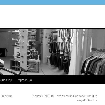
lineshop
Impressum
ankfurt !
Neuste SWEETS Kendamas im Deepend Frankfurt
eingetroffen !
→