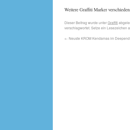
Weitere Graffiti Marker verschiedens
Dieser Beitrag wurde unter
Graffiti
abgele
verschlagwortet. Setze ein Lesezeichen 
←
Neuste KROM Kendamas im Deepend Fr