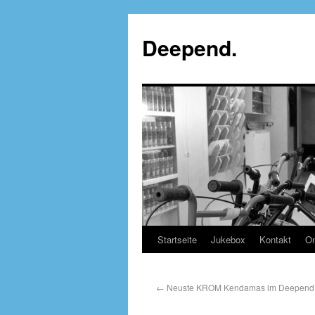
Deepend.
Startseite
Jukebox
Kontakt
On
←
Neuste KROM Kendamas im Deepend Fr