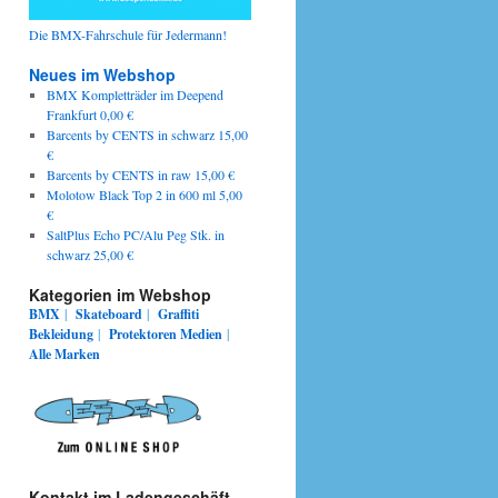
Die BMX-Fahrschule für Jedermann!
Neues im Webshop
BMX Kompletträder im Deepend
Frankfurt 0,00 €
Barcents by CENTS in schwarz 15,00
€
Barcents by CENTS in raw 15,00 €
Molotow Black Top 2 in 600 ml 5,00
€
SaltPlus Echo PC/Alu Peg Stk. in
schwarz 25,00 €
Kategorien im Webshop
BMX
|
Skateboard
|
Graffiti
Bekleidung
|
Protektoren
Medien
|
Alle Marken
Kontakt im Ladengeschäft