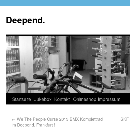
Deepend.
Startseite
Jukebox
Kontakt
Onlineshop
Impressum
←
We The People Curse 2013 BMX Komplettrad
SKF 
im Deepend. Frankfurt !