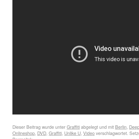
Dieser Beitrag wurde unter
Graffiti
abgelegt und mit
Berlin
,
Deep
Onlineshop
,
DVD
,
Graffiti
,
Unlike U
,
Video
verschlagwortet. Setz