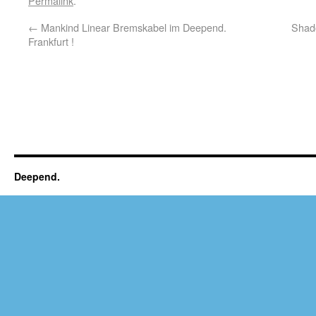
Permalink
.
←
Mankind Linear Bremskabel im Deepend.
Shado
Frankfurt !
Deepend.