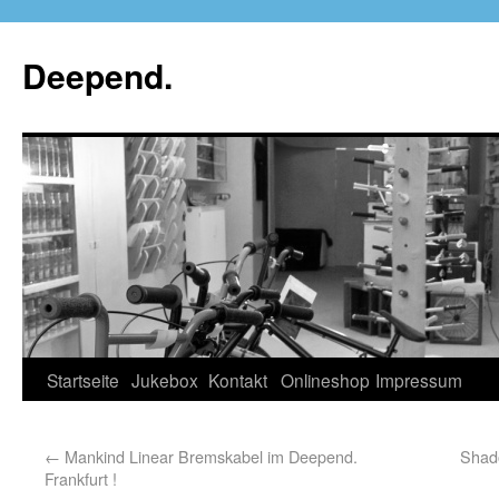
Deepend.
Startseite
Jukebox
Kontakt
Onlineshop
Impressum
←
Mankind Linear Bremskabel im Deepend.
Shado
Frankfurt !