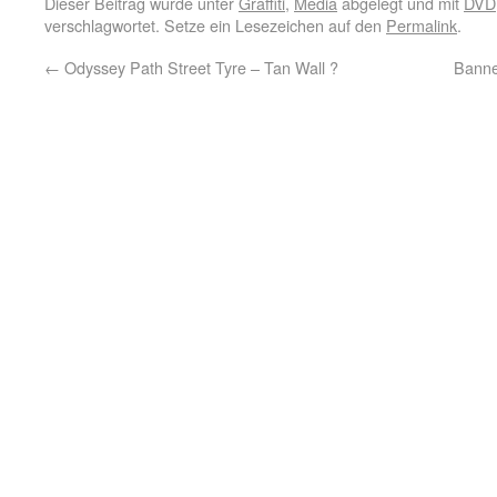
Dieser Beitrag wurde unter
Graffiti
,
Media
abgelegt und mit
DVD
verschlagwortet. Setze ein Lesezeichen auf den
Permalink
.
←
Odyssey Path Street Tyre – Tan Wall ?
Banne