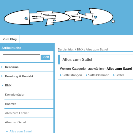
Zum Blog
Artikelsuche
Du bist hier: /
BMX
/
Alles zum Sattel
Alles zum Sattel
Kendama
Weitere Kategorien auswählen -
Alles zum Sattel
Sattelstangen
Sattelklemmen
Sättel
Beratung & Kontakt
BMX
Kompletträder
Rahmen
Alles zum Lenker
Alles zur Gabel
Alles zum Sattel