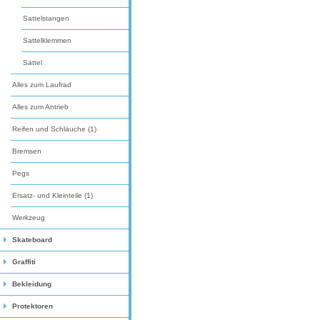
Sattelstangen
Sattelklemmen
Sättel
Alles zum Laufrad
Alles zum Antrieb
Reifen und Schläuche (1)
Bremsen
Pegs
Ersatz- und Kleinteile (1)
Werkzeug
Skateboard
Graffiti
Bekleidung
Protektoren