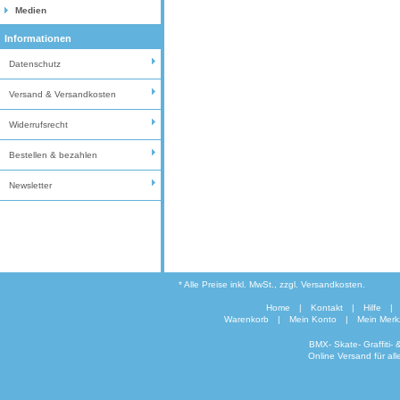
Medien
Informationen
Datenschutz
Versand & Versandkosten
Widerrufsrecht
Bestellen & bezahlen
Newsletter
* Alle Preise inkl. MwSt., zzgl. Versandkosten.
Home
|
Kontakt
|
Hilfe
|
Warenkorb
|
Mein Konto
|
Mein Merkz
BMX- Skate- Graffiti-
Online Versand für al