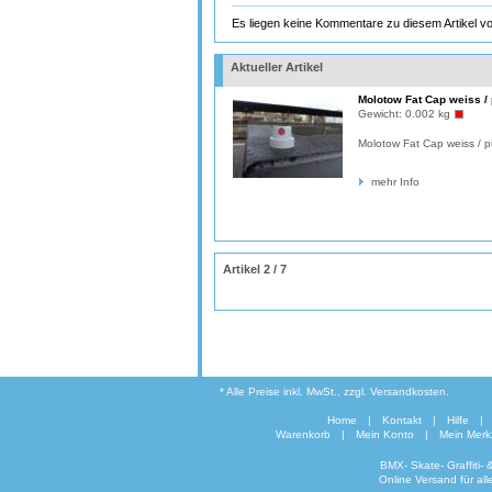
Es liegen keine Kommentare zu diesem Artikel vo
Aktueller Artikel
Molotow Fat Cap weiss / 
Gewicht:
0.002 kg
Molotow Fat Cap weiss / p
mehr Info
Artikel 2 / 7
* Alle Preise inkl. MwSt., zzgl. Versandkosten.
Home
|
Kontakt
|
Hilfe
|
Warenkorb
|
Mein Konto
|
Mein Merkz
BMX- Skate- Graffiti-
Online Versand für al