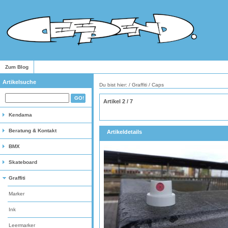
Zum Blog
Artikelsuche
Du bist hier: /
Graffiti
/
Caps
Artikel 2 / 7
Kendama
Beratung & Kontakt
Artikeldetails
BMX
Skateboard
Graffiti
Marker
Ink
Leermarker