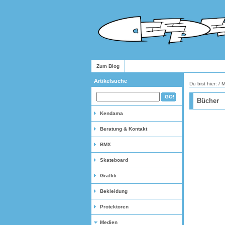
Zum Blog
Artikelsuche
Du bist hier: /
M
Bücher
Kendama
Beratung & Kontakt
BMX
Skateboard
Graffiti
Bekleidung
Protektoren
Medien