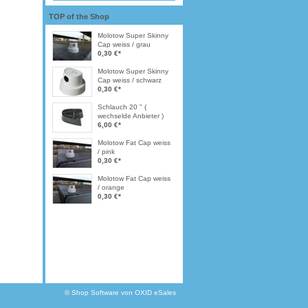
TOP of the Shop
Molotow Super Skinny
Cap weiss / grau
0,30 €
*
Molotow Super Skinny
Cap weiss / schwarz
0,30 €
*
Schlauch 20 " (
wechselde Anbieter )
6,00 €
*
Molotow Fat Cap weiss
/ pink
0,30 €
*
Molotow Fat Cap weiss
/ orange
0,30 €
*
©
Shop Software von OXID eSales