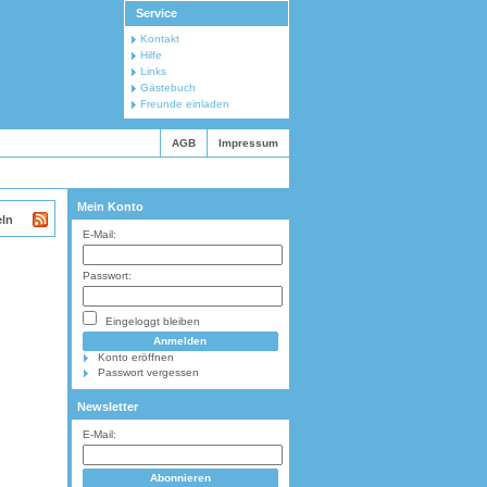
Service
Kontakt
Hilfe
Links
Gästebuch
Freunde einladen
AGB
Impressum
Mein Konto
eln
E-Mail:
Passwort:
Eingeloggt bleiben
Konto eröffnen
Passwort vergessen
Newsletter
E-Mail: