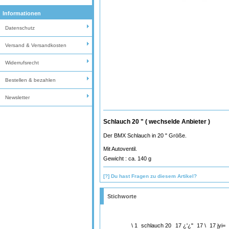
Informationen
Datenschutz
Versand & Versandkosten
Widerrufsrecht
Bestellen & bezahlen
Newsletter
Schlauch 20 " ( wechselde Anbieter )
Der BMX Schlauch in 20 " Größe.
Mit Autoventil.
Gewicht : ca. 140 g
[?] Du hast Fragen zu diesem Artikel?
Stichworte
\ 1
schlauch 20
17 ¿'¿"
17 \
17 jyi=