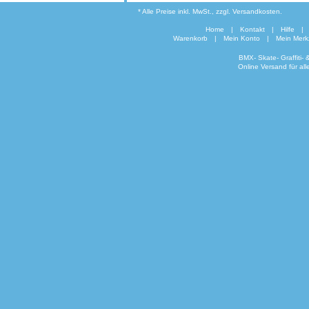
* Alle Preise inkl. MwSt., zzgl. Versandkosten.
Home
|
Kontakt
|
Hilfe
|
Warenkorb
|
Mein Konto
|
Mein Merkz
BMX- Skate- Graffiti-
Online Versand für al