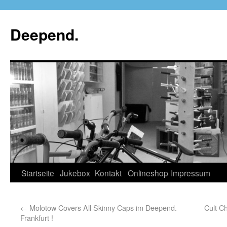
Deepend.
Startseite
Jukebox
Kontakt
Onlineshop
Impressum
←
Molotow Covers All Skinny Caps im Deepend.
Cult C
Frankfurt !