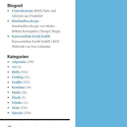
Blogroll
Centsofnonsens
BMX Parts und
Lifestyle aus Frankfurt
Handundfussdesign
Handundfussdesign von Marko
Böhner Konzeption | Design | Regie
Karosseriebau Groth GmbH
Karosseriebau Groth GmbH / KFZ
Werkstatt von Jens Lehmann
Kategorien
Allgemein
(109)
Art
(4)
BMX
(934)
Clothing
(61)
Graffiti
(323)
Kendama
(30)
Media
(36)
Musik
(5)
Schuhe
(11)
Skate
(230)
Specials
(244)