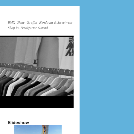
BMX- Skate- Graffiti- Kendama & Streetwear-
Shop im Frankfurter Ostend
Slideshow