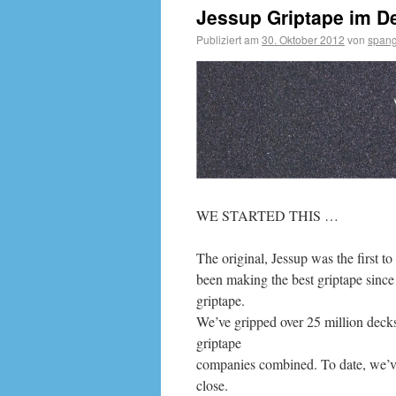
Jessup Griptape im De
Publiziert am
30. Oktober 2012
von
spang
WE STARTED THIS …
The original, Jessup was the first to
been making the best griptape since 
griptape.
We’ve gripped over 25 million decks
griptape
companies combined. To date, we’ve
close.