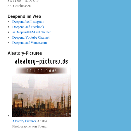
Sa: 11.00 – 18.00 Uhr
So: Geschlossen
Deepend im Web
Deepend bei Instagram
Deepend auf Facebook
@DeependFFM auf Twitter
Deepend Youtube Channel
Deepend auf Vimeo.com
Aleatory-Pictures
Aleatory Pictures
Analog
Photographie von Spangi