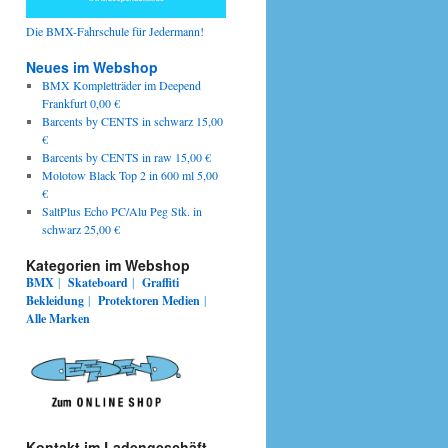
Die BMX-Fahrschule für Jedermann!
Neues im Webshop
BMX Kompletträder im Deepend
Frankfurt 0,00 €
Barcents by CENTS in schwarz 15,00
€
Barcents by CENTS in raw 15,00 €
Molotow Black Top 2 in 600 ml 5,00
€
SaltPlus Echo PC/Alu Peg Stk. in
schwarz 25,00 €
Kategorien im Webshop
BMX
|
Skateboard
|
Graffiti
Bekleidung
|
Protektoren
Medien
|
Alle Marken
Kontakt im Ladengeschäft