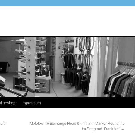
lineshop
Impressum
rt !
Molotow TF Exchange Head 6 – 11 mm Marker Round Tip
im Deepend. Frankfurt !
→