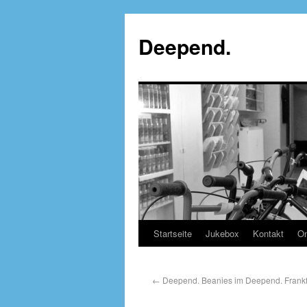
Deepend.
Startseite
Jukebox
Kontakt
On
←
Deepend. Beanies im Deepend. Frankfu