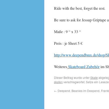
Ride with the best, forget the rest.
Be sure to ask for Jessup Griptape a
Maße : 9 “ x 33 “
Preis : je Sheet 5 €
http://www.deependbmx.de/shop/Sk
Weiteres
Skateboard Zubehör
im Sh
Dieser Beitrag wurde unter
Skate
abgeleg
skaten
verschlagwortet. Setze ein Lesez
←
Deepend. Beanies im Deepend. Frankfu