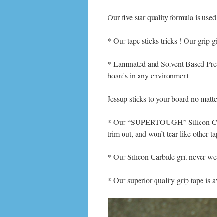
Our five star quality formula is use
* Our tape sticks tricks ! Our grip g
* Laminated and Solvent Based Press
boards in any environment.
Jessup sticks to your board no matt
* Our “SUPERTOUGH” Silicon Carbi
trim out, and won’t tear like other ta
* Our Silicon Carbide grit never wea
* Our superior quality grip tape is 