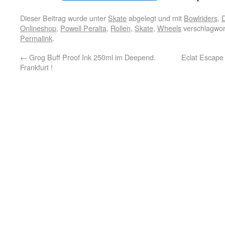
Dieser Beitrag wurde unter
Skate
abgelegt und mit
Bowlriders
,
D
Onlineshop
,
Powell Peralta
,
Rollen
,
Skate
,
Wheels
verschlagwor
Permalink
.
←
Grog Buff Proof Ink 250ml im Deepend.
Eclat Escape
Frankfurt !