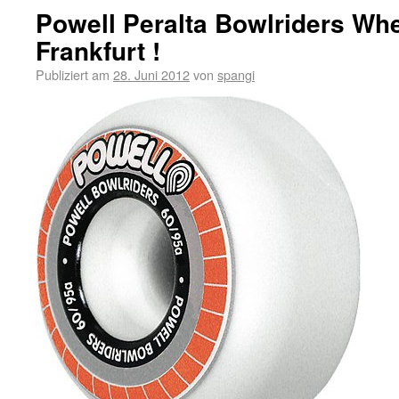
Powell Peralta Bowlriders Wh
Frankfurt !
Publiziert am
28. Juni 2012
von
spangi