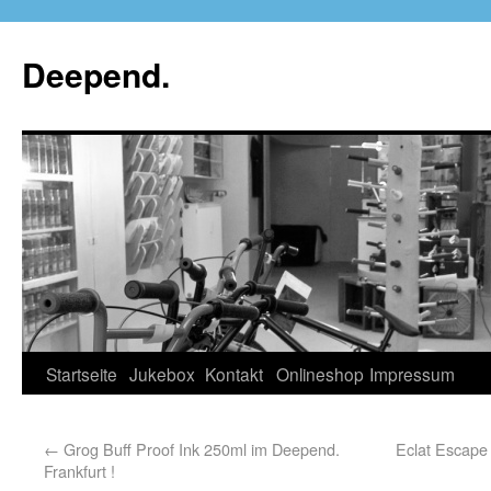
Deepend.
Startseite
Jukebox
Kontakt
Onlineshop
Impressum
←
Grog Buff Proof Ink 250ml im Deepend.
Eclat Escape
Frankfurt !