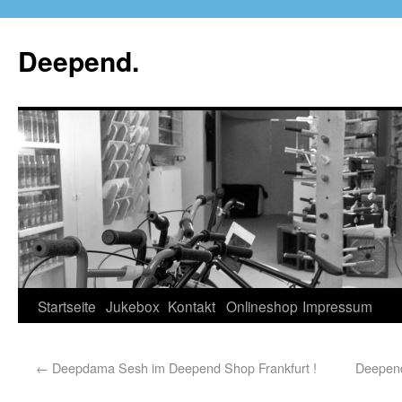
Deepend.
Startseite
Jukebox
Kontakt
Onlineshop
Impressum
←
Deepdama Sesh im Deepend Shop Frankfurt !
Deepen