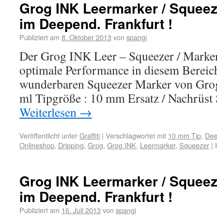
Grog INK Leermarker / Squeez
im Deepend. Frankfurt !
Publiziert am
8. Oktober 2013
von
spangi
Der Grog INK Leer – Squeezer / Marke
optimale Performance in diesem Bereich
wunderbaren Squeezer Marker von Grog
ml Tipgröße : 10 mm Ersatz / Nachrüst 
Weiterlesen
→
Veröffentlicht unter
Graffiti
|
Verschlagwortet mit
10 mm Tip
,
Dee
Onlineshop
,
Dripping
,
Grog
,
Grog INK
,
Leermarker
,
Squeezer
|
Grog INK Leermarker / Squeez
im Deepend. Frankfurt !
Publiziert am
16. Juli 2013
von
spangi