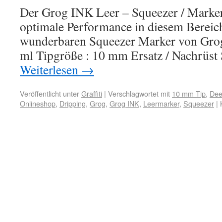
Der Grog INK Leer – Squeezer / Marke
optimale Performance in diesem Bereich
wunderbaren Squeezer Marker von Grog
ml Tipgröße : 10 mm Ersatz / Nachrüst 
Weiterlesen
→
Veröffentlicht unter
Graffiti
|
Verschlagwortet mit
10 mm Tip
,
Dee
Onlineshop
,
Dripping
,
Grog
,
Grog INK
,
Leermarker
,
Squeezer
|