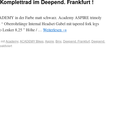
omplettrad im Deepend. Frankfurt !
DEMY in der Farbe matt schwarz. Academy ASPIRE trimoly
 “ Oberrohrlänge Internal Headset Gabel mit tapered fork legs
Mo Lenker 8,25 ” Höhe / …
Weiterlesen
→
 mit
Academy
,
ACADEMY Bikes
,
Aspire
,
Bmx
,
Deepend. Frankfurt
,
Deepend.
aktiviert