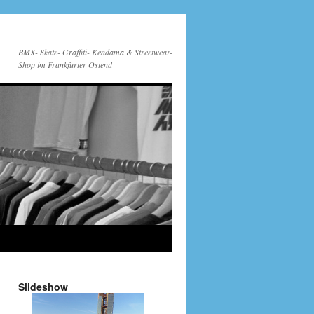
BMX- Skate- Graffiti- Kendama & Streetwear-
Shop im Frankfurter Ostend
Slideshow