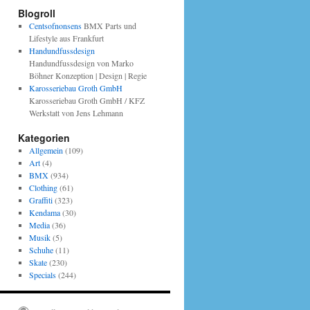
Blogroll
Centsofnonsens
BMX Parts und
Lifestyle aus Frankfurt
Handundfussdesign
Handundfussdesign von Marko
Böhner Konzeption | Design | Regie
Karosseriebau Groth GmbH
Karosseriebau Groth GmbH / KFZ
Werkstatt von Jens Lehmann
Kategorien
Allgemein
(109)
Art
(4)
BMX
(934)
Clothing
(61)
Graffiti
(323)
Kendama
(30)
Media
(36)
Musik
(5)
Schuhe
(11)
Skate
(230)
Specials
(244)