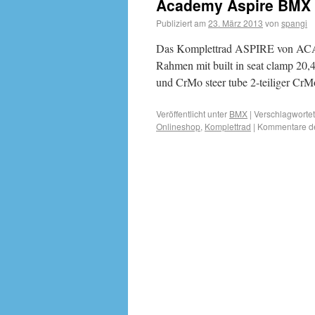
Academy Aspire BMX K
Publiziert am
23. März 2013
von
spangi
Das Komplettrad ASPIRE von ACA
Rahmen mit built in seat clamp 20,4
und CrMo steer tube 2-teiliger Cr
Veröffentlicht unter
BMX
|
Verschlagwortet
Onlineshop
,
Komplettrad
|
Kommentare de