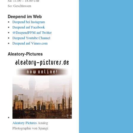
Sa: 11.00 – 18.00 Uhr
So: Geschlossen
Deepend im Web
Deepend bei Instagram
Deepend auf Facebook
@DeependFFM auf Twitter
Deepend Youtube Channel
Deepend auf Vimeo.com
Aleatory-Pictures
Aleatory Pictures
Analog
Photographie von Spangi