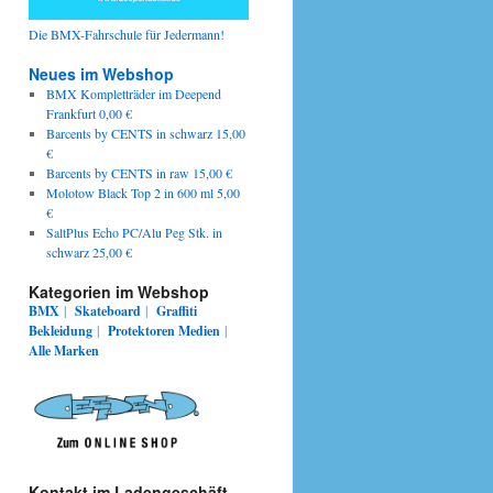
Die BMX-Fahrschule für Jedermann!
Neues im Webshop
BMX Kompletträder im Deepend
Frankfurt 0,00 €
Barcents by CENTS in schwarz 15,00
€
Barcents by CENTS in raw 15,00 €
Molotow Black Top 2 in 600 ml 5,00
€
SaltPlus Echo PC/Alu Peg Stk. in
schwarz 25,00 €
Kategorien im Webshop
BMX
|
Skateboard
|
Graffiti
Bekleidung
|
Protektoren
Medien
|
Alle Marken
Kontakt im Ladengeschäft