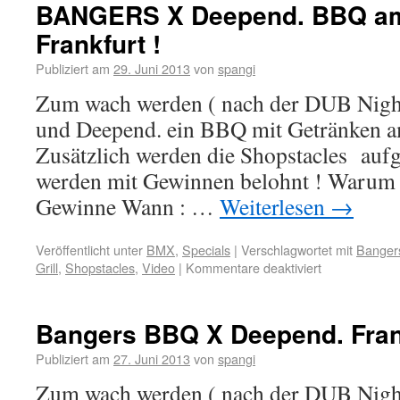
BANGERS X Deepend. BBQ a
Frankfurt !
Publiziert am
29. Juni 2013
von
spangi
Zum wach werden ( nach der DUB Nig
und Deepend. ein BBQ mit Getränken a
Zusätzlich werden die Shopstacles aufg
werden mit Gewinnen belohnt ! Warum 
Gewinne Wann : …
Weiterlesen
→
Veröffentlicht unter
BMX
,
Specials
|
Verschlagwortet mit
Banger
Grill
,
Shopstacles
,
Video
|
Kommentare deaktiviert
Bangers BBQ X Deepend. Frank
Publiziert am
27. Juni 2013
von
spangi
Zum wach werden ( nach der DUB Nig